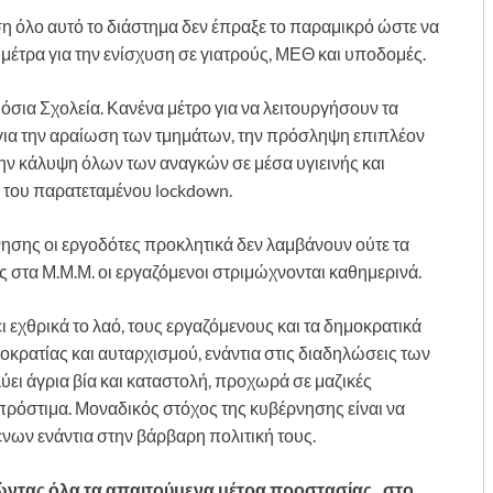
η όλο αυτό το διάστημα δεν έπραξε το παραμικρό ώστε να
μέτρα για την ενίσχυση σε γιατρούς, ΜΕΘ και υποδομές.
όσια Σχολεία. Κανένα μέτρο για να λειτουργήσουν τα
 για την αραίωση των τμημάτων, την πρόσληψη επιπλέον
ην κάλυψη όλων των αναγκών σε μέσα υγιεινής και
ή του παρατεταμένου lockdown.
ησης οι εργοδότες προκλητικά δεν λαμβάνουν ούτε τα
ς στα Μ.Μ.Μ. οι εργαζόμενοι στριμώχνονται καθημερινά.
 εχθρικά το λαό, τους εργαζόμενους και τα δημοκρατικά
οκρατίας και αυταρχισμού, ενάντια στις διαδηλώσεις των
ύει άγρια βία και καταστολή, προχωρά σε μαζικές
 πρόστιμα. Μοναδικός στόχος της κυβέρνησης είναι να
ενων ενάντια στην βάρβαρη πολιτική τους.
ώντας όλα τα απαιτούμενα μέτρα προστασίας, στο