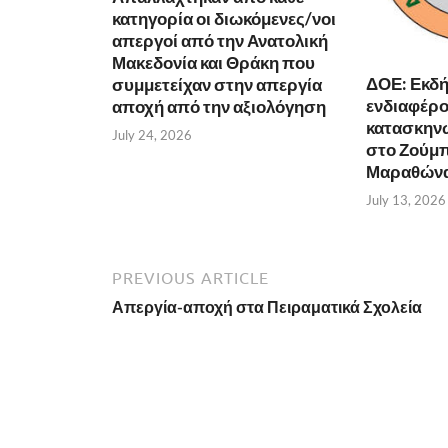
κατηγορία οι διωκόμενες/νοι
απεργοί από την Ανατολική
Μακεδονία και Θράκη που
ΔΟΕ: Εκδ
συμμετείχαν στην απεργία
ενδιαφέρον
αποχή από την αξιολόγηση
κατασκην
July 24, 2026
στο Ζούμπ
Μαραθώνα 
July 13, 2026
PREVIOUS ARTICLE
Απεργία-αποχή στα Πειραματικά Σχολεία