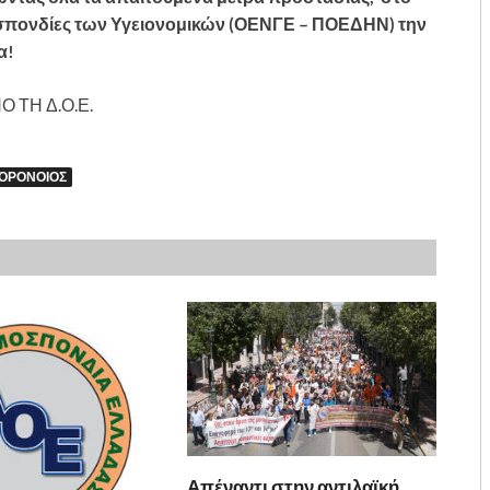
σπονδίες των Υγειονομικών (ΟΕΝΓΕ – ΠΟΕΔΗΝ) την
α!
Ο ΤΗ Δ.Ο.Ε.
ΟΡΟΝΟΙΟΣ
Απέναντι στην αντιλαϊκή