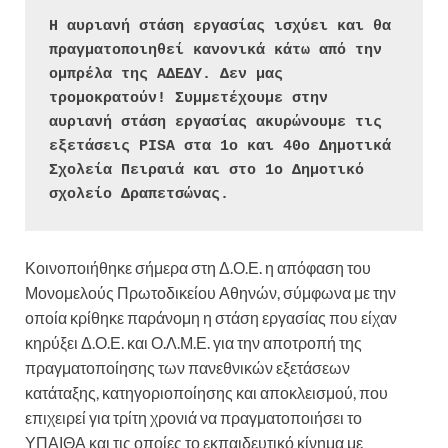
Η αυριανή στάση εργασίας ισχύει και θα 
πραγματοποιηθεί κανονικά κάτω από την 
ομπρέλα της ΑΔΕΔΥ. Δεν μας 
τρομοκρατούν! Συμμετέχουμε στην 
αυριανή στάση εργασίας ακυρώνουμε τις 
εξετάσεις PISA στα 1ο και 40ο Δημοτικά 
Σχολεία Πειραιά και στο 1ο Δημοτικό 
σχολείο Δραπετσώνας.
Κοινοποιήθηκε σήμερα στη Δ.Ο.Ε. η απόφαση του
Μονομελούς Πρωτοδικείου Αθηνών, σύμφωνα με την
οποία κρίθηκε παράνομη η στάση εργασίας που είχαν
κηρύξει Δ.Ο.Ε. και Ο.Λ.Μ.Ε. για την αποτροπή της
πραγματοποίησης των πανεθνικών εξετάσεων
κατάταξης, κατηγοριοποίησης και αποκλεισμού, που
επιχειρεί για τρίτη χρονιά να πραγματοποιήσει το
ΥΠΑΙΘΑ και τις οποίες το εκπαιδευτικό κίνημα με