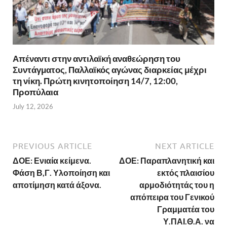
Απέναντι στην αντιλαϊκή αναθεώρηση του
Συντάγματος, Παλλαϊκός αγώνας διαρκείας μέχρι
τη νίκη. Πρώτη κινητοποίηση 14/7, 12:00,
Προπύλαια
July 12, 2026
PREVIOUS ARTICLE
NEXT ARTICLE
ΔΟΕ: Ενιαία κείμενα.
ΔΟΕ: Παραπλανητική και
Φάση Β,Γ. Υλοποίηση και
εκτός πλαισίου
αποτίμηση κατά άξονα.
αρμοδιότητάς του η
απόπειρα του Γενικού
Γραμματέα του
Υ.ΠΑΙ.Θ.Α. να