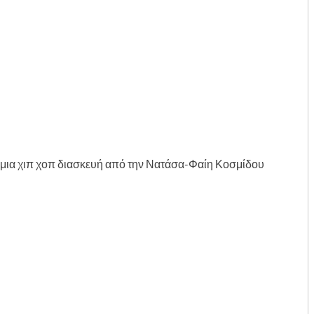
ια χιπ χοπ διασκευή από την Νατάσα-Φαίη Κοσμίδου