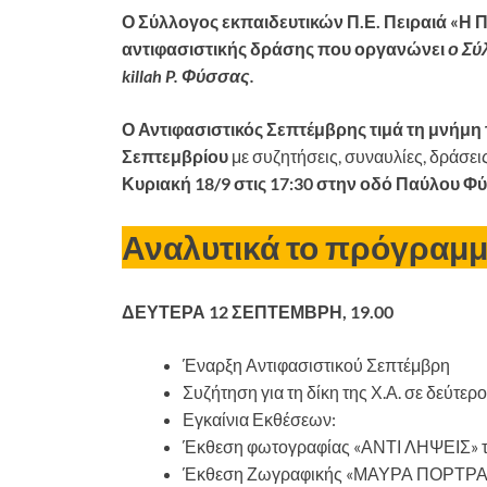
Ο Σύλλογος εκπαιδευτικών Π.Ε. Πειραιά «Η Π
αντιφασιστικής δράσης που οργανώνει
ο
Σύ
killah P. Φύσσας.
Ο Αντιφασιστικός Σεπτέμβρης τιμά τη μνήμη 
Σεπτεμβρίου
με συζητήσεις, συναυλίες, δράσει
Κυριακή 18/9 στις 17:30 στην οδό Παύλου Φ
Αναλυτικά το πρόγραμ
ΔΕΥΤΕΡΑ 12 ΣΕΠΤΕΜΒΡΗ, 19.00
Έναρξη Αντιφασιστικού Σεπτέμβρη
Συζήτηση για τη δίκη της Χ.Α. σε δεύτερ
Εγκαίνια Εκθέσεων:
Έκθεση φωτογραφίας «ΑΝΤΙ ΛΗΨΕΙΣ» τ
Έκθεση Ζωγραφικής «ΜΑΥΡΑ ΠΟΡΤΡΑΙΤ