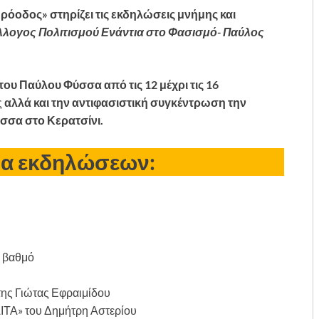
ρόοδος» στηρίζει τις εκδηλώσεις μνήμης και
λλογος Πολιτισμού Ενάντια στο Φασισμό- Παύλος
του Παύλου Φύσσα από τις 12 μέχρι τις 16
ς
αλλά και την αντιφασιστική συγκέντρωση την
ύσσα στο Κερατσίνι.
μα εκδηλώσεων:
ο βαθμό
ης Γιώτας Εφραιμίδου
Α» του Δημήτρη Αστερίου