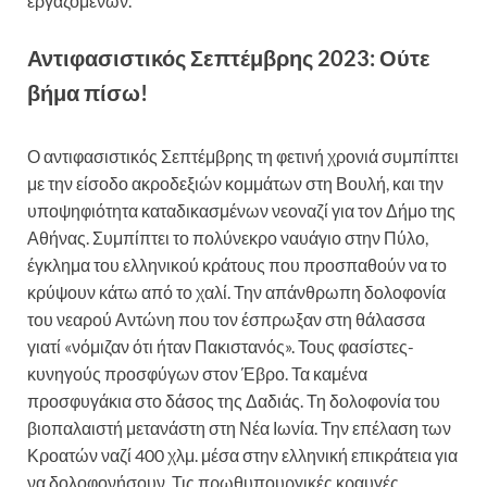
εργαζομένων.
Αντιφασιστικός Σεπτέμβρης 2023: Ούτε
βήμα πίσω!
Ο αντιφασιστικός Σεπτέμβρης τη φετινή χρονιά συμπίπτει
με την είσοδο ακροδεξιών κομμάτων στη Βουλή, και την
υποψηφιότητα καταδικασμένων νεοναζί για τον Δήμο της
Αθήνας. Συμπίπτει το πολύνεκρο ναυάγιο στην Πύλο,
έγκλημα του ελληνικού κράτους που προσπαθούν να το
κρύψουν κάτω από το χαλί. Την απάνθρωπη δολοφονία
του νεαρού Αντώνη που τον έσπρωξαν στη θάλασσα
γιατί «νόμιζαν ότι ήταν Πακιστανός». Τους φασίστες-
κυνηγούς προσφύγων στον Έβρο. Τα καμένα
προσφυγάκια στο δάσος της Δαδιάς. Τη δολοφονία του
βιοπαλαιστή μετανάστη στη Νέα Ιωνία. Την επέλαση των
Κροατών ναζί 400 χλμ. μέσα στην ελληνική επικράτεια για
να δολοφονήσουν. Τις πρωθυπουργικές κραυγές