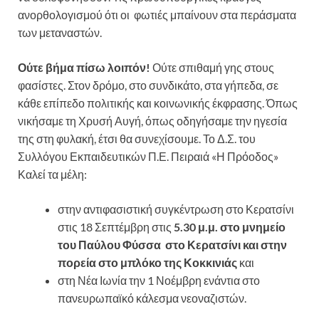
ανορθολογισμού ότι οι φωτιές μπαίνουν στα περάσματα
των μεταναστών.
Ούτε βήμα πίσω λοιπόν!
Ούτε σπιθαμή γης στους
φασίστες. Στον δρόμο, στο συνδικάτο, στα γήπεδα, σε
κάθε επίπεδο πολιτικής και κοινωνικής έκφρασης. Όπως
νικήσαμε τη Χρυσή Αυγή, όπως οδηγήσαμε την ηγεσία
της στη φυλακή, έτσι θα συνεχίσουμε. Το Δ.Σ. του
Συλλόγου Εκπαιδευτικών Π.Ε. Πειραιά «Η Πρόοδος»
Καλεί τα μέλη:
στην αντιφασιστική συγκέντρωση στο Κερατσίνι
στις 18 Σεπτέμβρη στις
5.30 μ.μ. στο μνημείο
του Παύλου Φύσσα στο Κερατσίνι και στην
πορεία στο μπλόκο της Κοκκινιάς
και
στη Νέα Ιωνία την 1 Νοέμβρη ενάντια στο
πανευρωπαϊκό κάλεσμα νεοναζιστών.