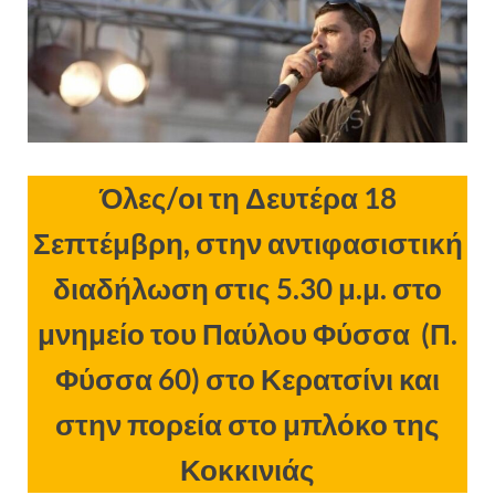
Όλες/οι τη Δευτέρα 18
Σεπτέμβρη,
στην αντιφασιστική
διαδήλωση στις 5.30 μ.μ. στο
μνημείο του Παύλου Φύσσα (Π.
Φύσσα 60) στο Κερατσίνι
και
στην πορεία στο μπλόκο της
Κοκκινιάς