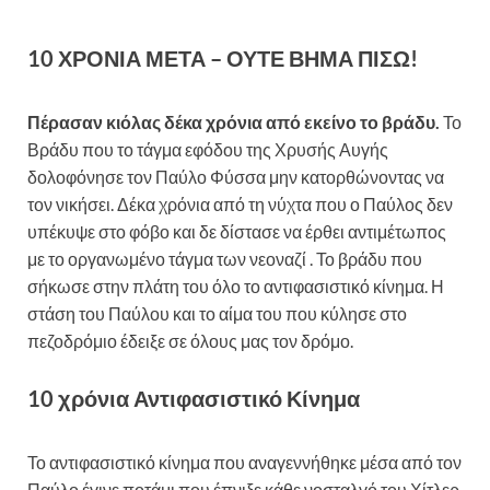
10 ΧΡΟΝΙΑ ΜΕΤΑ – ΟΥΤΕ ΒΗΜΑ ΠΙΣΩ!
Πέρασαν κιόλας δέκα χρόνια από εκείνο το βράδυ.
Το
Βράδυ που το τάγμα εφόδου της Χρυσής Αυγής
δολοφόνησε τον Παύλο Φύσσα μην κατορθώνοντας να
τον νικήσει. Δέκα χρόνια από τη νύχτα που ο Παύλος δεν
υπέκυψε στο φόβο και δε δίστασε να έρθει αντιμέτωπος
με το οργανωμένο τάγμα των νεοναζί . Το βράδυ που
σήκωσε στην πλάτη του όλο το αντιφασιστικό κίνημα. Η
στάση του Παύλου και το αίμα του που κύλησε στο
πεζοδρόμιο έδειξε σε όλους μας τον δρόμο.
10 χρόνια Αντιφασιστικό Κίνημα
Το αντιφασιστικό κίνημα που αναγεννήθηκε μέσα από τον
Παύλο έγινε ποτάμι που έπνιξε κάθε νοσταλγό του Χίτλερ.