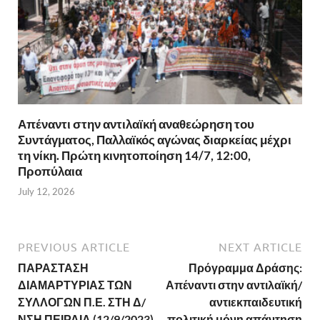
Απέναντι στην αντιλαϊκή αναθεώρηση του
Συντάγματος, Παλλαϊκός αγώνας διαρκείας μέχρι
τη νίκη. Πρώτη κινητοποίηση 14/7, 12:00,
Προπύλαια
July 12, 2026
PREVIOUS ARTICLE
NEXT ARTICLE
ΠΑΡΑΣΤΑΣΗ
Πρόγραμμα Δράσης:
ΔΙΑΜΑΡΤΥΡΙΑΣ ΤΩΝ
Απέναντι στην αντιλαϊκή/
ΣΥΛΛΟΓΩΝ Π.Ε. ΣΤΗ Δ/
αντιεκπαιδευτική
ΝΣΗ ΠΕΙΡΑΙΑ (12/9/2023)
πολιτική μόνη απάντηση