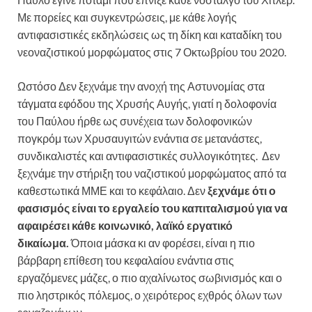
Με πορείες και συγκεντρώσεις, με κάθε λογής
αντιφασιστικές εκδηλώσεις ως τη δίκη και καταδίκη του
νεοναζιστικού μορφώματος στις 7 Οκτωβρίου του 2020.
Ωστόσο Δεν ξεχνάμε την ανοχή της Αστυνομίας στα
τάγματα εφόδου της Χρυσής Αυγής, γιατί η δολοφονία
του Παύλου ήρθε ως συνέχεια των δολοφονικών
πογκρόμ των Χρυσαυγιτών ενάντια σε μετανάστες,
συνδικαλιστές και αντιφασιστικές συλλογικότητες. Δεν
ξεχνάμε την στήριξη του ναζιστικού μορφώματος από τα
καθεστωτικά ΜΜΕ και το κεφάλαιο. Δεν
ξεχνάμε ότι ο
φασισμός είναι το εργαλείο του καπιταλισμού για να
αφαιρέσει κάθε κοινωνικό, λαϊκό εργατικό
δικαίωμα.
Όποια μάσκα κι αν φορέσει, είναι η πιο
βάρβαρη επίθεση του κεφαλαίου ενάντια στις
εργαζόμενες μάζες, ο πιο αχαλίνωτος σωβινισμός και ο
πιο ληστρικός πόλεμος, ο χειρότερος εχθρός όλων των