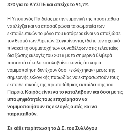
370 για το ΚΥΣΠΕ και απείχε το 91,7%
Η Υπουργός Παιδείας με την εμμονική της προσπάθεια
να ελέγξει και να αποσαθρώσει τα σωματεία των
εκπαιδευτικών το μόνο που κατάφερε είναι να απαξιώσει
τον θεσμό των Αιρετών. Συγκρίνοντας (δείτε τον σχετικό
πίνακα) τη συμμετοχή των συναδέλφων στις τελευταίες
δια ζώσης εκλογές του 2018 με τα σημερινά θλιβερά
ποσοστά εύκολα καταλαβαίνει κανείς ότι καμιά
νομιμοποίηση δεν έχουν όσοι «εκλέχτηκαν» μέσω της
σημερινής εκλογικής παρωδίας να εκπροσωπούν τους
εκπαιδευτικούς της πρωτοβάθμιας εκπαίδευσης του
Πειραιά.
Καιρός είναι να το καταλάβουν και όσοι με τις
υποψηφιότητές τους επιχείρησαν να
νομιμοποιήσουν τις εκλογές αυτές και να
παραιτηθούν.
Σε κάθε περίπτωση το Δ.Σ. του Συλλόγου