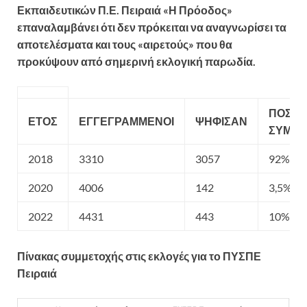
Εκπαιδευτικών Π.Ε. Πειραιά «Η Πρόοδος»
επαναλαμβάνει ότι δεν πρόκειται να αναγνωρίσει τα
αποτελέσματα και τους «αιρετούς» που θα
προκύψουν από σημερινή εκλογική παρωδία.
ΠΟΣΟΣ
ΕΤΟΣ
ΕΓΓΕΓΡΑΜΜΕΝΟΙ
ΨΗΦΙΣΑΝ
ΣΥΜΜ
2018
3310
3057
92%
2020
4006
142
3,5%
2022
4431
443
10%
Πίνακας συμμετοχής στις εκλογές για το ΠΥΣΠΕ
Πειραιά