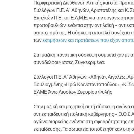
Περιφερειακή Διεύθυνση Αττικής και στα Προπύ
Συλλόγων Π.Ε. Α΄ Αθηνών, Αριστοτέλης και Κ.
Εκπ/κών Π.Ε. και Ε.Λ.Μ.Ε. για την οργάνωση κ
πρωτοβουλιών ενάντια στην αντιλαϊκή – αντιεκπ
αυταρχισμό της. Η σύσκεψη αποτελεί συνέχεια τ
των
εκτιμήσεων και προτάσεων που είχαν αποτυ
Στη μαζική παναττική σύσκεψη συμμετείχαν με α
συνάδελφοι/-ισσες. Συγκεκριμένα:
Σύλλογοι Π.Ε. Α΄ Αθηνών, «Αθηνά», Αιγάλεω, 
Βουλιαγμένης «Ηρώ Κωνσταντοπούλου», «Κ. Σωτ
ΕΛΜΕ Άνω Λιοσίων Ζεφυρίου Φυλής
Στην μαζική και μαχητική αυτή σύσκεψη αγώνα ε
αντιεκπαιδευτική πολιτική κυβέρνησης – Ο.Ο.Σ.Α
αγώνα διαρκείας ενάντια στη σφοδρότητα της ε
εκπαίδευσης. Τα σωματεία τοποθετήθηκαν στη σ