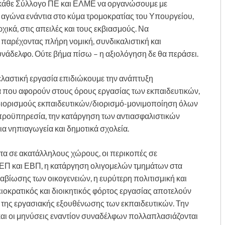
κάθε Σύλλογο ΠΕ και ΕΛΜΕ να οργανώσουμε με
ν αγώνα ενάντια στο κύμα τρομοκρατίας του Υπουργείου,
χικά, στις απειλές και τους εκβιασμούς. Να
παρέχοντας πλήρη νομική, συνδικαλιστική και
υνάδελφο. Ούτε βήμα πίσω – η αξιολόγηση δε θα περάσει.
ν ελαστική εργασία επιδιώκουμε την ανάπτυξη
α που αφορούν στους όρους εργασίας των εκπαιδευτικών,
 διορισμούς εκπαιδευτικών/διορισμό-μονιμοποίηση όλων
 προϋπηρεσία, την κατάργηση των αντιασφαλιστικών
α νηπιαγωγεία και δημοτικά σχολεία.
ατα σε ακατάλληλους χώρους, οι περικοπές σε
ΕΠ και ΕΒΠ, η κατάργηση ολιγομελών τμημάτων στα
βίωσης των οικογενειών, η ευρύτερη πολιτισμική και
ιοκρατικός και διοικητικός φόρτος εργασίας αποτελούν
ι της εργασιακής εξουθένωσης των εκπαιδευτικών. Την
ς και οι μηνύσεις εναντίον συναδέλφων πολλαπλασιάζονται