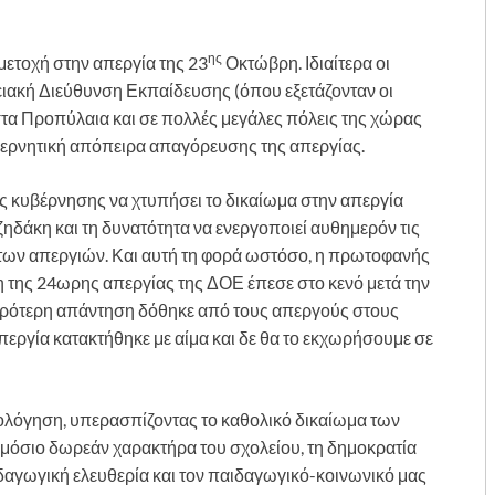
ης
μμετοχή στην απεργία της 23
Οκτώβρη. Ιδιαίτερα οι
ειακή Διεύθυνση Εκπαίδευσης (όπου εξετάζονταν οι
στα Προπύλαια και σε πολλές μεγάλες πόλεις της χώρας
ερνητική απόπειρα απαγόρευσης της απεργίας.
ς κυβέρνησης να χτυπήσει το δικαίωμα στην απεργία
ηδάκη και τη δυνατότητα να ενεργοποιεί αυθημερόν τις
ες των απεργιών. Και αυτή τη φορά ωστόσο, η πρωτοφανής
 της 24ωρης απεργίας της ΔΟΕ έπεσε στο κενό μετά την
ρότερη απάντηση δόθηκε από τους απεργούς στους
περγία κατακτήθηκε με αίμα και δε θα το εκχωρήσουμε σε
ιολόγηση, υπερασπίζοντας το καθολικό δικαίωμα των
μόσιο δωρεάν χαρακτήρα του σχολείου, τη δημοκρατία
δαγωγική ελευθερία και τον παιδαγωγικό-κοινωνικό μας