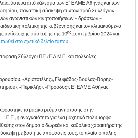
λαια, ύστερα από κάλεσμα των Ε΄ ΕΛΜΕ Αθήνας και των
 Σωτηρίου, παναττική σύσκεψη συντονισμού Συλλόγων
οινών αγωνιστικών κινητοποιήσεων – δράσεων –
αιδευτική πολιτική της κυβέρνησης και τον κλιμακούμενο
ης
ης αντίστοιχης σύσκεψης της 10
Σεπτεμβρίου 2024 και
πωθεί στο σχετικό δελτίο τύπου.
πόφαση Σύλλογοι ΠΕ /Ε.Λ.Μ.Ε. και πολλοί/ες
Αμαρουσίου, «Αριστοτέλης», Γλυφάδας-Βούλας-Βάρης-
ηρίου», «Περικλής», «Πρόοδος», Ε΄ ΕΛΜΕ Αθήνας,
κφράστηκε το μαζικό ρεύμα αντίστασης στην
. – Ε.Ε., η αναγκαιότητα για ένα μαχητικό πολύμορφο
πίθεσης στον δημόσιο δωρεάν και καθολικό χαρακτήρα της
ύσκεψη με βάση τις αποφάσεις τους, το πλαίσιο πάλης