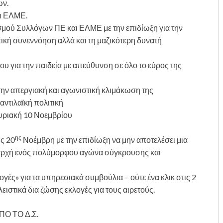
ων.
ι ΕΛΜΕ.
μού Συλλόγων ΠΕ και ΕΛΜΕ με την επιδίωξη για την
ική συνεννόηση αλλά και τη μαζικότερη δυνατή
 για την παιδεία με απεύθυνση σε όλο το εύρος της
ην απεργιακή και αγωνιστική κλιμάκωση της
αντιλαϊκή πολιτική
υριακή 10 Νοεμβρίου
ης
ς 20
Νοέμβρη με την επιδίωξη να μην αποτελέσει μια
 αρχή ενός πολύμορφου αγώνα σύγκρουσης και
γές» για τα υπηρεσιακά συμβούλια – ούτε ένα κλικ στις 2
ιστικά δια ζώσης εκλογές για τους αιρετούς.
ΠΟ ΤΟ Δ.Σ.