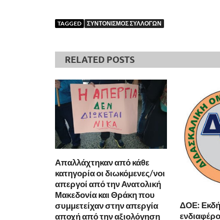
TAGGED
ΣΥΝΤΟΝΙΣΜΟΣ ΣΥΛΛΟΓΩΝ
RELATED POSTS
Απαλλάχτηκαν από κάθε
κατηγορία οι διωκόμενες/νοι
απεργοί από την Ανατολική
Μακεδονία και Θράκη που
ΔΟΕ: Εκδ
συμμετείχαν στην απεργία
ενδιαφέρον
αποχή από την αξιολόγηση