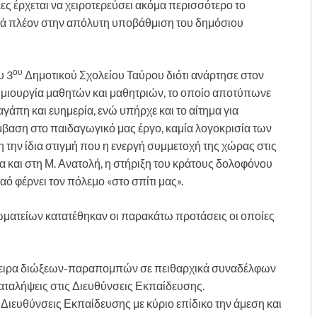
ες έρχεται να χειροτερεύσει ακόμα περισσότερο το
ρά πλέον στην απόλυτη υποβάθμιση του δημόσιου
ου
υ 3
Δημοτικού Σχολείου Ταύρου διότι ανάρτησε στον
ημιουργία μαθητών και μαθητριών, το οποίο αποτύπωνε
, αγάπη και ευημερία, ενώ υπήρχε και το αίτημα για
μβαση στο παιδαγωγικό μας έργο, καμία λογοκρισία των
 την ίδια στιγμή που η ενεργή συμμετοχή της χώρας στις
α και στη Μ. Ανατολή, η στήριξη του κράτους δολοφόνου
αό φέρνει τον πόλεμο «στο σπίτι μας».
ματείων κατατέθηκαν οι παρακάτω προτάσεις οι οποίες
πειρα διώξεων-παραπομπών σε πειθαρχικά συναδέλφων
αταλήψεις στις Διευθύνσεις Εκπαίδευσης.
ς Διευθύνσεις Εκπαίδευσης με κύριο επίδικο την άμεση και