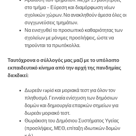
στο τμήμα – Εύρεση και διαμόρφωση νέων
σχολικών χώρων. Να ανακληθούν άμεσα όλες οι
συγχωνεύσεις τμημάτων.
Να ενισχυθεί το προσωπικό καθαριότητας των
σχολείων με μόνιμες προσλήψεις, ώστε να
τηρούνται τα πρωτόκολλα.
Ταυτόχρονα ο σύλλογός μας μαζί με το υπόλοιπο
εκπαιδευτικό κίνημα από την αρχή της πανδημίας
διεκδικεί:
Δωρεάν rapid και μοριακά τεστ για όλον τον
πληθυσμό. Γενναία ενίσχυση των δημόσιων
δομών και δημιουργία επαρκών σημείων για
δωρεάν μοριακό τεστ.
Θωράκιση του Δημόσιου Συστήματος Υγείας
(προσλήψεις, ΜΕΘ, επίταξη ιδιωτικών δομών
κ.ά.)