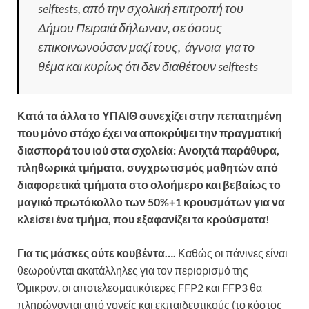
selftests, από την σχολική επιτροπή του
Δήμου Πειραιά δήλωναν, σε όσους
επικοινωνούσαν μαζί τους, άγνοια για το
θέμα και κυρίως ότι δεν διαθέτουν selftests
Κατά τα άλλα το ΥΠΑΙΘ συνεχίζει στην πεπατημένη
που μόνο στόχο έχει να αποκρύψει την πραγματική
διασπορά του ιού στα σχολεία: Ανοιχτά παράθυρα,
πληθωρικά τμήματα, συγχρωτισμός μαθητών από
διαφορετικά τμήματα στο ολοήμερο και βεβαίως το
μαγικό πρωτόκολλο των 50%+1 κρουσμάτων για να
κλείσει ένα τμήμα, που εξαφανίζει τα κρούσματα!
Για τις μάσκες ούτε κουβέντα….
Καθώς οι πάνινες είναι
θεωρούνται ακατάλληλες για τον περιορισμό της
Όμικρον, οι αποτελεσματικότερες FFP2 και FFP3 θα
πληρώνονται από γονείς και εκπαιδευτικούς (το κόστος