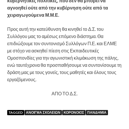
κυβερνητικές πολιτικές, που δεν θα μπορεί να
αγνοηθεί ούτε από την κυβέρνηση ούτε από τα
χειραγωγούμενα Μ.Μ.Ε.
Προς αυτή την κατεύθυνση θα κινηθεί το Δ.Σ. του
Συλλόγου μας το αμέσως επόμενο διάστημα. Θα
επιδιώξουμε τον συντονισμό Συλλόγων Π.Ε. και ΕΛΜΕ
με στόχο να ασκηθεί πίεση στις Εκπαιδευτικές
Ομοσπονδίες για την αγωνιστική κλιμάκωση της πάλης,
ενώ ταυτόχρονα θα προσπαθήσουμε να συντονίσουμε τη
δράση μας με τους γονείς, τους μαθητές και όλους τους
εργαζόμενους.
ΑΠΟ ΤΟ Δ.Σ.
TAGGED
ΑΝΟΙΓΜΑ ΣΧΟΛΕΙΩΝ
ΚΟΡΟΝΟΙΟΣ
ΠΑΝΔΗΜΙΑ