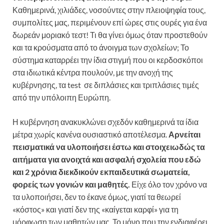
Καθημερινά, χιλιάδες, νοσούντες στην πλειοψηφία τους,
συμπολίτες μας, περιμένουν επί ώρες στις ουρές για ένα
δωρεάν μοριακό τεστ! Τι θα γίνει όμως όταν προστεθούν
και τα κρούσματα από το άνοιγμα των σχολείων; Το
σύστημα καταρρέει την ίδια στιγμή που οι κερδοσκόποι
στα ιδιωτικά κέντρα πουλούν, με την ανοχή της
κυβέρνησης, τα test σε διπλάσιες και τριπλάσιες τιμές
από την υπόλοιπη Ευρώπη.
Η κυβέρνηση ανακυκλώνει σχεδόν καθημερινά τα ίδια
μέτρα χωρίς κανένα ουσιαστικό αποτέλεσμα.
Αρνείται
πεισματικά να υλοποιήσει έστω και στοιχειωδώς τα
αιτήματα για ανοιχτά και ασφαλή σχολεία που εδώ
και 2 χρόνια διεκδικούν εκπαιδευτικά σωματεία,
φορείς των γονιών και μαθητές.
Είχε όλο τον χρόνο να
τα υλοποιήσει, δεν το έκανε όμως, γιατί τα θεωρεί
«κόστος» και γιατί δεν της «καίγεται καρφί» για τη
μόρφωση των μαθητών μας. Το μόνο που την ενδιαφέρει