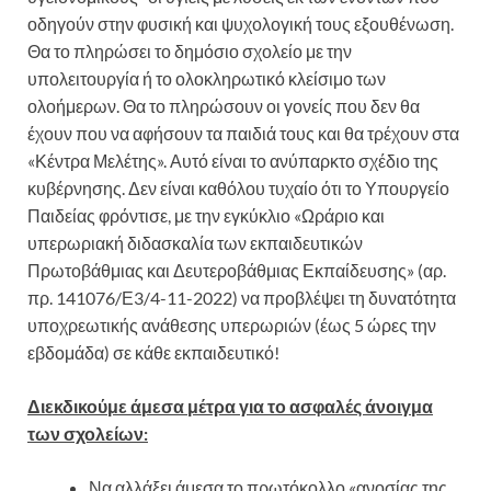
οδηγούν στην φυσική και ψυχολογική τους εξουθένωση.
Θα το πληρώσει το δημόσιο σχολείο με την
υπολειτουργία ή το ολοκληρωτικό κλείσιμο των
ολοήμερων. Θα το πληρώσουν οι γονείς που δεν θα
έχουν που να αφήσουν τα παιδιά τους και θα τρέχουν στα
«Κέντρα Μελέτης». Αυτό είναι το ανύπαρκτο σχέδιο της
κυβέρνησης. Δεν είναι καθόλου τυχαίο ότι το Υπουργείο
Παιδείας φρόντισε, με την εγκύκλιο «Ωράριο και
υπερωριακή διδασκαλία των εκπαιδευτικών
Πρωτοβάθμιας και Δευτεροβάθμιας Εκπαίδευσης» (αρ.
πρ. 141076/Ε3/4-11-2022) να προβλέψει τη δυνατότητα
υποχρεωτικής ανάθεσης υπερωριών (έως 5 ώρες την
εβδομάδα) σε κάθε εκπαιδευτικό!
Διεκδικούμε άμεσα μέτρα για το ασφαλές άνοιγμα
των σχολείων:
Να αλλάξει άμεσα το πρωτόκολλο «ανοσίας της