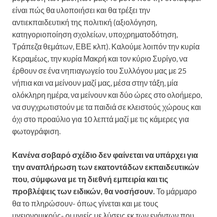
είναι πώς θα υλοποιήσει και θα τρέξει την
αντιεκπαιδευτική της πολιτική (αξιολόγηση,
κατηγοριοποίηση σχολείων, υποχρηματοδότηση,
Τράπεζα θεμάτων, ΕΒΕ κλπ). Καλούμε λοιπόν την κυρία
Κεραμέως, την κυρία Μακρή και τον κύριο Συρίγο, να
έρθουν σε ένα νηπιαγωγείο του Συλλόγου μας με 25
νήπια και να μείνουν μαζί μας, μέσα στην τάξη, μία
ολόκληρη ημέρα, να μείνουν και δύο ώρες στο ολοήμερο,
να συγχρωτιστούν με τα παιδιά σε κλειστούς χώρους και
όχι στο προαύλιο για 10 λεπτά μαζί με τις κάμερες για
φωτογράφιση.
Κανένα σοβαρό σχέδιο δεν φαίνεται να υπάρχει για
την αναπλήρωση των εκατοντάδων εκπαιδευτικών
που, σύμφωνα με τη διεθνή εμπειρία και τις
προβλέψεις των ειδικών, θα νοσήσουν.
Το μάρμαρο
θα το πληρώσουν- όπως γίνεται και με τους
υγειονομικούς- οι υγιείς με λύσεις εκ των ενόντων που