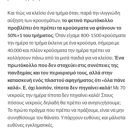
Και πώς να κλείσει ένα τμήμα όταν, παρά την ιλιγγιώδη
αύξηση των κρουσμάτων,
το φετινό πρωτόκολλο
προβλέπει ότι πρέπει τα κρούσματα να φτάνουν το
50%+1 του τμήματος
; Όταν είχαμε 800-1500 κρούσματα
την ημέρα το τμήμα έκλεινε με ένα κρούσμα, σήμερα με
40.000 και πλέον κρούσματα την ημέρα πρέπει να
κολλήσουν πάνω από τα μισά παιδιά για να κλείσει.
Ένα
πρωτόκολλο που δεν στοχεύει στις συνέπειες της
πανδημίας και τον περιορισμό τους, αλλά στην
κατασκευή ενός πλαστού αφηγήματος ότι «όλα πάνε
καλά».
Ε, όχι λοιπόν, τίποτα δεν πηγαίνει καλά!
Με 70
νεκρούς την ημέρα τίποτα δεν πηγαίνει καλά! Στους
πόσους νεκρούς δηλαδή θα πρέπει να ανησυχήσουμε;
Το πρώτο πράγμα που πρέπει να πράξουμε, είναι να μην
συνηθίσουμε τον θάνατο. Υπάρχουν ευθύνες και μάλιστα
ευθύνες εγκληματικές.