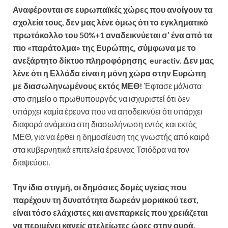
Αναφέρονται σε ευρωπαϊκές χώρες που ανοίγουν τα
σχολεία τους, δεν μας λένε όμως ότι το εγκληματικό
πρωτόκολλο του 50%+1 αναδεικνύεται σ’ ένα από τα
πιο «παράτολμα» της Ευρώπης, σύμφωνα με το
ανεξάρτητο δίκτυο πληροφόρησης euractiv. Δεν μας
λένε ότι η Ελλάδα είναι η μόνη χώρα στην Ευρώπη
με διασωληνωμένους εκτός ΜΕΘ!
Έφτασε μάλιστα
στο σημείο ο πρωθυπουργός να ισχυριστεί ότι δεν
υπάρχει καμία έρευνα που να αποδεικνύει ότι υπάρχει
διαφορά ανάμεσα στη διασωλήνωση εντός και εκτός
ΜΕΘ, για να έρθει η δημοσίευση της γνωστής από καιρό
στα κυβερνητικά επιτελεία έρευνας Τσιόδρα να τον
διαψεύσει.
Την ίδια στιγμή, οι δημόσιες δομές υγείας που
παρέχουν τη δυνατότητα δωρεάν μοριακού τεστ,
είναι τόσο ελάχιστες και ανεπαρκείς που χρειάζεται
να περιμένει κανείς ατελείωτες ώρες στην ουρά.