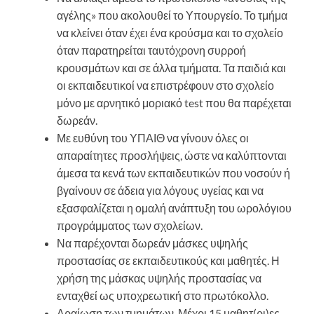
αγέλης» που ακολουθεί το Υπουργείο. Το τμήμα
να κλείνει όταν έχει ένα κρούσμα και το σχολείο
όταν παρατηρείται ταυτόχρονη συρροή
κρουσμάτων και σε άλλα τμήματα. Τα παιδιά και
οι εκπαιδευτικοί να επιστρέφουν στο σχολείο
μόνο με αρνητικό μοριακό test που θα παρέχεται
δωρεάν.
Με ευθύνη του ΥΠΑΙΘ να γίνουν όλες οι
απαραίτητες προσλήψεις, ώστε να καλύπτονται
άμεσα τα κενά των εκπαιδευτικών που νοσούν ή
βγαίνουν σε άδεια για λόγους υγείας και να
εξασφαλίζεται η ομαλή ανάπτυξη του ωρολόγιου
προγράμματος των σχολείων.
Να παρέχονται δωρεάν μάσκες υψηλής
προστασίας σε εκπαιδευτικούς και μαθητές. Η
χρήση της μάσκας υψηλής προστασίας να
ενταχθεί ως υποχρεωτική στο πρωτόκολλο.
Αραίωση των τμημάτων. Μέχρι 15 μαθητ(ρι)ες