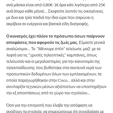
ανά μάσκα είναι από 0,80€-1€ άρα κάτι λιγότερο από 25€
ανά άτομο κάθε μήνα)… Σκεφτείτε λοιπόν τις οικογένειες
με δυο και τρία παιδιά την ίδια ώρα που σαρώνει η
ακρίβεια σε ενέργεια και βασικά είδη διατροφής.
Ο κυνισμός έχει πλέον το πρόσωπο όσων παίρνουν
αποφάσεις που αφορούν τις ζωές μας.
Είμαστε γενικά
αναλώσιμοι… Το “Μένουμε σπίτι” τελείωσε, μαζί με τα
λεφτά για τις “χρυσές τηλεοπτικές” καμπάνιες, όπως
τελείωσαν και οι μεγαλοστομίες για την καινοτομία της
τηλεκπαίδευσης που βυθίστηκε στα σκοτεινά νερά των
προσωπικών δεδομένων όλων των εμπλεκομένων, τα
οποία παραχωρήθηκαν στην Cisco… αλλά και στην
ανυπαρξία τεχνικών μέσων αξιόπιστων να υποστηρίξουν
την εξ αποστάσεως από το χώρο του σχολείου…
Όσο για την επιτροπή που έλαβε την απόφαση να
ανοίξουν τα σχολεία, να σημειώσουμε ότι συνεδρίασε με