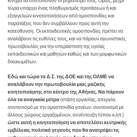
κίνημα να συντονίσουν το βηματισμό τους. Όμως, μέχρι
τώρα υπάρχει ένας πληθωρισμός προτάσεων ή και
εξαγγελιών κινητοποιήσεων από ομοσπονδίες και
παρατάξεις που δεν συμβάλλουν προς αυτή την
κατεύθυνση. Οι εκπαιδευτικές ομοσπονδίες πρέπει να
αναλάβουν τις ευθύνες τους, και να πάρουν αγωνιστικές
πρωτοβουλίες για την υπεράσπιση της υγείας
εκπαιδευτικών και μαθητών καθώς και των μορφωτικών
δικαιωμάτων.
Εδώ και τώρα τα Δ.Σ. της ΔΟΕ και της ΟΛΜΕ να
αναλάβουν την πρωτοβουλία μιας μαζικής
κινητοποίησης στο κέντρο της Αθήνας. Να πάρουν
όλα τα αναγκαία μέτρα
(στάση εργασίας, απεργία,
συντονισμό με την ομοσπονδία γονέων, συντονισμό με
άλλους χώρους εργαζομένων, συνέντευξη τύπου κ.λπ.)
ώστε αυτή η κινητοποίηση να αποτελέσει κεντρικής
εμβέλειας πολιτικό γεγονός που θα ανατρέψει τις