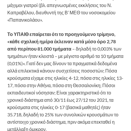
μάχιμοι γιατροί (βλ. απεγνωσμένες εκκλήσεις του Ν.
Καπραβέλου, διευθυντή της Β’ ΜΕΘ του νοσοκομείου
«Παπανικολάου».
Το ΥΠΑΙΘ επαίρεται ότι το προηγούμενο τρίμηνο,
«κάθε σχολική ημέρα έκλειναν κατά μέσο όρο 2,78
από περίπου 81.000 τμήματα
– δηλαδή το 0,003% των
τμημάτων ήταν κλειστά – με μέγιστο αριθμό τα 10 τμήματα
(0,01%)». Γιατί δεν μας δίνουν τα πραγματικά δεδομένα
αλλά επιλεκτικά κάνουν συσχετίσεις ποσοστών; Πόσα
κρούσματα είχαμε στις ηλικίες 4-12, πόσα στις ηλικίες 13-
17, πόσα στην Αθήνα, πόσα στη Θεσσαλονίκη; Πόσοι
εκπαιδευτικοί νόσησαν; Είναι χαρακτηριστικό ότι το
χρονικό διάστημα από 30/11 έως 27/12 του 2021, τα
κρούσματα στις ηλικίες 0-17 (βασικά μαθητές) ήταν
35.718, δηλαδή το 25% των συνολικών κρουσμάτων το
αντίστοιχο χρονικό διάστημα, πριν ακόμα επεκταθεί η
μετάλλαξη όμικρον.