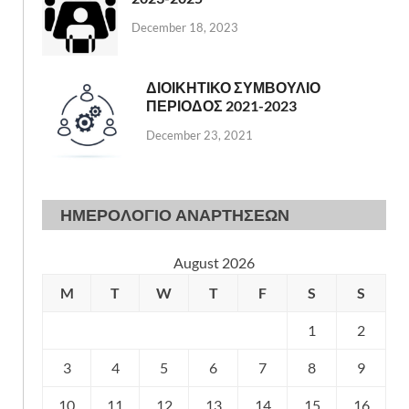
December 18, 2023
ΔΙΟΙΚΗΤΙΚΟ ΣΥΜΒΟΥΛΙΟ
ΠΕΡΙΟΔΟΣ 2021-2023
December 23, 2021
ΗΜΕΡΟΛΟΓΙΟ ΑΝΑΡΤΗΣΕΩΝ
August 2026
M
T
W
T
F
S
S
1
2
3
4
5
6
7
8
9
10
11
12
13
14
15
16