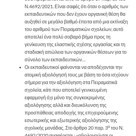
Ν.4692/2021. Είναι σαφές ότι όταν ο αριθμός των
εκπαιδευτικών που δεν έχουν οργανική θέση θα
αυξηθεί σε μεγάλο βαθμό έπειτα από μια εκτίναξη
του αριθμού των Πειραματικών σχολείων, αυτό
αποτελεί ένα πολύ σοβαρό βήμα προς τη
γενίκευση της ελαστικής σχέσης εργασίας και τη
σταδιακή απώλεια των οργανικών θέσεων για το
σύνολο των εκπαιδευτικών…
Οι εκπαιδευτικοί φαίνονται να αποδέχονται την
ατομική αξιολόγησή τους με βάση τα όσα ισχύουν
σήμερα για την αξιολόγηση στα Πειραματικά
σχολεία, κάτι που αποτελεί γενικευμένη
εφαρμογή όχι μόνο της συγκεκριμένης
αξιολόγησης αλλά και διευκόλυνση της
προσπάθειας αποδοχής της επιχειρούμενης
εσωτερικής και εξωτερικής αξιολόγησης της
α
σχολικής μονάδας. Στο άρθρο 20 παρ. 3
του Ν.
4692/2020 αναφέρεται :
«αξιολογούνται οι