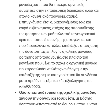
μονάδες, κάτι που θα επιφέρει αρνητικές
συνέπειες στην εκπαιδευτική διαδικασία αλλά και
στον οικογενειακό προγραμματισμό.
Επιτυγχάνεται έτσι ο, διαφαινόμενος εδώ και
καιρό κυβερνητικός, στόχος της αποσύνδεσης
της φοίτησης των μαθητών από τα γεωγραφικά
όρια του τόπου διαμονής της οικογένειας κάτι
που διευκολύνει και άλλες επιδιώξεις όπως αυτή
της δυνατότητας επιλογής σχολικής μονάδας
φοίτησης από τους γονείς, στο πλαίσιο του
μοντέλου που θέλει το σχολείο οργανική μονάδα
που προσελκύει «πελάτες» ανάλογα με την
κατάταξή της σε μια κατηγορία που θα συνδέεται
με το προϊόν της εξωτερικής αξιολόγησης του
ν.4692/2020.
Όλοι οι εκπαιδευτικοί της σχολικής μονάδας
χάνουν την οργανική τους θέση,
με βάσητα
όσα προβλέπονται από το άρθρο 19 παρ. 15 του