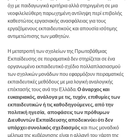
όχι με παιδαγωγικά κριτήρια αλλά στηριγμένη σε μια
νεοφιλελεύθερη παρωχημένη αντίληψη περί επιβολής
καθεστώτος εργασιακής ανασφάλειας για τους
εργαζόμενους εκπαιδευτικούς και απουσία ισότιμης
αντιμετώπισης των μαθητών.
Η μετατροπή των σχολείων της Πρωτοβάθμιας
Εκπαίδευσης σε πειραματικά δεν στηρίζεται σε ένα
οργανωμένο εκπαιδευτικό σχέδιο πολλαπλασιασμού
των σχολικών μονάδων που εφαρμόζουν πειραματικές
εκπαιδευτικές μεθόδους με μια λογική αναλογικής
επέκτασής τους ανά την Ελλάδα.
Ο άναρχος και
ευκαιριακός, ανάλογα με τις, τυχόν, επιθυμίες των
εκπαιδευτικών ή τις καθοδηγούμενες, από την
πολιτική ηγεσία, αποφάσεις των πρόθυμων
Διευθυντών Εκπαίδευσης αποδεικνύει ότι δεν
υπάρχει συνολικός σχεδιασμός
και πως μοναδικό
μέλημα της κυβέρνησης είναι η αλλαγή του χάρτη της