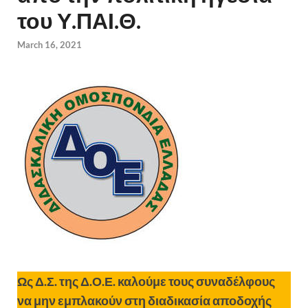
του Υ.ΠΑΙ.Θ.
March 16, 2021
Ως Δ.Σ. της Δ.Ο.Ε. καλούμε τους συναδέλφους
να μην εμπλακούν στη διαδικασία αποδοχής