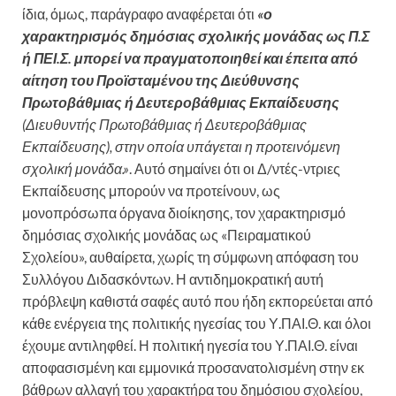
ίδια, όμως, παράγραφο αναφέρεται ότι
«ο
χαρακτηρισμός δημόσιας σχολικής μονάδας ως Π.Σ
ή ΠΕΙ.Σ.
μπορεί να πραγματοποιηθεί και έπειτα από
αίτηση του Προϊσταμένου της Διεύθυνσης
Πρωτοβάθμιας ή Δευτεροβάθμιας Εκπαίδευσης
(Διευθυντής Πρωτοβάθμιας ή Δευτεροβάθμιας
Εκπαίδευσης), στην οποία υπάγεται η προτεινόμενη
σχολική μονάδα.»
. Αυτό σημαίνει ότι οι Δ/ντές-ντριες
Εκπαίδευσης μπορούν να προτείνουν, ως
μονοπρόσωπα όργανα διοίκησης, τον χαρακτηρισμό
δημόσιας σχολικής μονάδας ως «Πειραματικού
Σχολείου», αυθαίρετα, χωρίς τη σύμφωνη απόφαση του
Συλλόγου Διδασκόντων. Η αντιδημοκρατική αυτή
πρόβλεψη καθιστά σαφές αυτό που ήδη εκπορεύεται από
κάθε ενέργεια της πολιτικής ηγεσίας του Υ.ΠΑΙ.Θ. και όλοι
έχουμε αντιληφθεί. Η πολιτική ηγεσία του Υ.ΠΑΙ.Θ. είναι
αποφασισμένη και εμμονικά προσανατολισμένη στην εκ
βάθρων αλλαγή του χαρακτήρα του δημόσιου σχολείου,