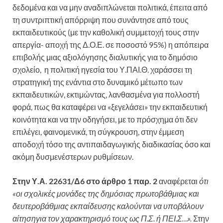
δεδομένα και να μην αναδιπλώνεται πολιτικά, έπειτα από
τη συντριπτική απόρριψη που συνάντησε από τους
εκπαιδευτικούς (με την καθολική συμμετοχή τους στην
απεργία- αποχή της Δ.Ο.Ε. σε ποσοστό 95%) η απόπειρα
επιβολής μιας αξιολόγησης διαλυτικής για το δημόσιο
σχολείο, η πολιτική ηγεσία του Υ.ΠΑΙ.Θ. χαράσσει τη
στρατηγική της ενάντια στο δυναμικό μέτωπο των
εκπαιδευτικών, εκτιμώντας, λανθασμένα για πολλοστή
φορά, πως θα καταφέρει να «ξεγελάσει» την εκπαιδευτική
κοινότητα και να την οδηγήσει, με το πρόσχημα ότι δεν
επιλέγει, φαινομενικά, τη σύγκρουση, στην έμμεση
αποδοχή τόσο της αντιπαιδαγωγικής διαδικασίας όσο και
ακόμη δυσμενέστερων ρυθμίσεων.
Στην Υ.Α. 22631/Δ6 στο άρθρο 1 παρ. 2
αναφέρεται
ότι
«οι
σχολικές μονάδες της δημόσιας πρωτοβάθμιας και
δευτεροβάθμιας εκπαίδευσης καλούνται να υποβάλουν
αίτησηγια τον χαρακτηρισμό τους ως Π.Σ. ή ΠΕΙ.Σ…».
Στην