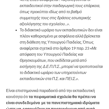
εκπαιδευτικοί στην παιδαγωγική τους επάρκεια,
όπως προκύπτει ιδίως από το βαθμό
συμμετοχής τους στις δράσεις εσωτερικής
αξιολόγησης του σχολείου…»
.
Το διδακτικό ωράριο των εκπαιδευτικών δεν είναι
πλέον καθορισμένο με ασφάλεια αλλά βρίσκεται
στη διάθεση της Υπουργού Παιδείας. Όπως
αναφέρεται σχετικά στο άρθρο 19 παρ. 23
«
Με
απόφαση του Υπουργού Παιδείας και
Θρησκευμάτων, που εκδίδεται μετά από
εισήγηση της Δ.Ε.Π.Π.Σ., μπορεί να τροποποιείται
το διδακτικό ωράριο των υπηρετούντων
εκπαιδευτικών στα Π.Σ. και ΠΕΙ.Σ..»
.
Είναι επιστημονικά παραδεκτό από την εκπαιδευτική
κοινότητα ότι
τα πειραματικά σχολεία θα πρέπει να
είναι συνδεδεμένα με τα πανεπιστημιακά ιδρύματα
ώστε να εφαρμόζουν τα προτεινόμενα από αυτά