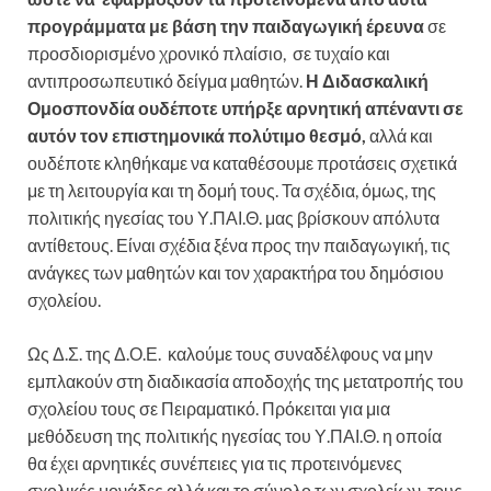
προγράμματα με βάση την παιδαγωγική έρευνα
σε
προσδιορισμένο χρονικό πλαίσιο, σε τυχαίο και
αντιπροσωπευτικό δείγμα μαθητών.
Η Διδασκαλική
Ομοσπονδία ουδέποτε υπήρξε αρνητική απέναντι σε
αυτόν τον επιστημονικά πολύτιμο θεσμό,
αλλά και
ουδέποτε κληθήκαμε να καταθέσουμε προτάσεις σχετικά
με τη λειτουργία και τη δομή τους. Τα σχέδια, όμως, της
πολιτικής ηγεσίας του Υ.ΠΑΙ.Θ. μας βρίσκουν απόλυτα
αντίθετους. Είναι σχέδια ξένα προς την παιδαγωγική, τις
ανάγκες των μαθητών και τον χαρακτήρα του δημόσιου
σχολείου.
Ως Δ.Σ. της Δ.Ο.Ε. καλούμε τους συναδέλφους να μην
εμπλακούν στη διαδικασία αποδοχής της μετατροπής του
σχολείου τους σε Πειραματικό. Πρόκειται για μια
μεθόδευση της πολιτικής ηγεσίας του Υ.ΠΑΙ.Θ. η οποία
θα έχει αρνητικές συνέπειες για τις προτεινόμενες
σχολικές μονάδες αλλά και το σύνολο των σχολείων, τους