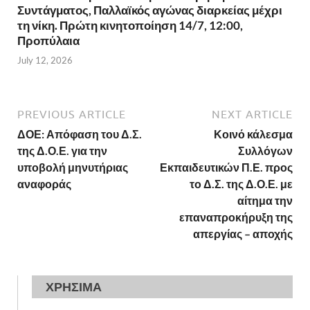
Συντάγματος, Παλλαϊκός αγώνας διαρκείας μέχρι
τη νίκη. Πρώτη κινητοποίηση 14/7, 12:00,
Προπύλαια
July 12, 2026
PREVIOUS ARTICLE
NEXT ARTICLE
ΔΟΕ: Απόφαση του Δ.Σ.
Κοινό κάλεσμα
της Δ.Ο.Ε. για την
Συλλόγων
υποβολή μηνυτήριας
Εκπαιδευτικών Π.Ε. προς
αναφοράς
το Δ.Σ. της Δ.Ο.Ε. με
αίτημα την
επαναπροκήρυξη της
απεργίας – αποχής
ΧΡΗΣΙΜΑ