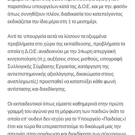
παραπάνω υπουργείων κατά της Δ.Ο.Ε. και με την, φασόν
όπως συνηθίζουν πλέον, διαδικασία του κατεπείγοντος
εκδικάζεται την ίδια μέρα στη 1 το μεσημέρι.
Αντί τα υπουργεία αυτά να λύσουν τα οξυμμένα
προβλήματα στο χώρο της εκπαίδευσης, προβλήματα τα
οποία η Δ.Ο.Ε. αναδεικνύει με την 24ωρη απεργιακή
κινητοποίηση (π.χ. αυξήσεις στους μισθούς, υπογραφή
Συλλογικής Σύμβασης Εργασίας, κατάργηση της
αντιεπιστημονικής αξιολόγησης, δικαιώματα στους
αναπληρωτές) προσπαθεί να καταπνίξει κάθε φωνή
αντίστασης και διεκδίκησης.
Οι εκπαιδευτικοί όπως είμαστε καθημερινά στην πρώτη
γραμμή του αγώνα για τη μόρφωση των παιδιών (κάτι το
οποίο επ’ ουδενί δεν ισχύει για το Υπουργείο «Παιδείας»)
έτσι και τώρα θα υπερασπιστούμε το δικαίωμά μας την
απεργία, στην οργάνωση και διεκδίκηση των σύγχρονων