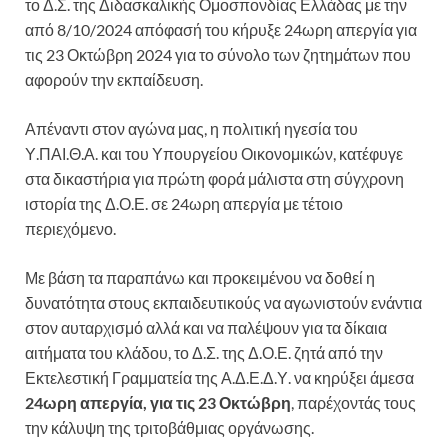
το Δ.Σ. της Διδασκαλικής Ομοσπονδίας Ελλάδας με την
από 8/10/2024 απόφασή του κήρυξε 24ωρη απεργία για
τις 23 Οκτώβρη 2024 για το σύνολο των ζητημάτων που
αφορούν την εκπαίδευση.
Απέναντι στον αγώνα μας, η πολιτική ηγεσία του
Υ.ΠΑΙ.Θ.Α. και του Υπουργείου Οικονομικών, κατέφυγε
στα δικαστήρια για πρώτη φορά μάλιστα στη σύγχρονη
ιστορία της Δ.Ο.Ε. σε 24ωρη απεργία με τέτοιο
περιεχόμενο.
Με βάση τα παραπάνω και προκειμένου να δοθεί η
δυνατότητα στους εκπαιδευτικούς να αγωνιστούν ενάντια
στον αυταρχισμό αλλά και να παλέψουν για τα δίκαια
αιτήματα του κλάδου, το Δ.Σ. της Δ.Ο.Ε. ζητά από την
Εκτελεστική Γραμματεία της Α.Δ.Ε.Δ.Υ. να κηρύξει άμεσα
24ωρη απεργία, για τις 23 Οκτώβρη
, παρέχοντάς τους
την κάλυψη της τριτοβάθμιας οργάνωσης.