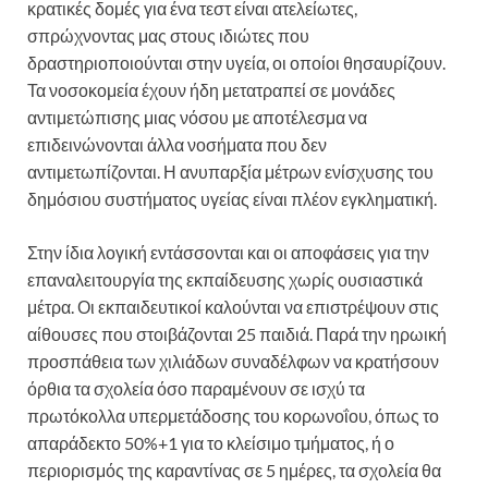
κρατικές δομές για ένα τεστ είναι ατελείωτες,
σπρώχνοντας μας στους ιδιώτες που
δραστηριοποιούνται στην υγεία, οι οποίοι θησαυρίζουν.
Τα νοσοκομεία έχουν ήδη μετατραπεί σε μονάδες
αντιμετώπισης μιας νόσου με αποτέλεσμα να
επιδεινώνονται άλλα νοσήματα που δεν
αντιμετωπίζονται. Η ανυπαρξία μέτρων ενίσχυσης του
δημόσιου συστήματος υγείας είναι πλέον εγκληματική.
Στην ίδια λογική εντάσσονται και οι αποφάσεις για την
επαναλειτουργία της εκπαίδευσης χωρίς ουσιαστικά
μέτρα. Οι εκπαιδευτικοί καλούνται να επιστρέψουν στις
αίθουσες που στοιβάζονται 25 παιδιά. Παρά την ηρωική
προσπάθεια των χιλιάδων συναδέλφων να κρατήσουν
όρθια τα σχολεία όσο παραμένουν σε ισχύ τα
πρωτόκολλα υπερμετάδοσης του κορωνοΐου, όπως το
απαράδεκτο 50%+1 για το κλείσιμο τμήματος, ή ο
περιορισμός της καραντίνας σε 5 ημέρες, τα σχολεία θα