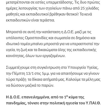
μετατρέπονται σε εστίες υπερμετάδοσης. Τις δυο πρώτες
ημέρες λειτουργίας των σχολείων πάνω από 25 χιλιάδες
μαθητές και εκπαιδευτικοί βρέθηκαν θετικοί! Τα κενά
εκπαιδευτικών είναι τεράστια.
Μπροστά σε αυτή την κατάσταση η Δ.Ο.Ε. μαζί με τις
υπόλοιπες Ομοσπονδίες και σωματεία σε δημόσιο και
ιδιωτικό τομέα μπαίνει μπροστά για να υπερασπιστεί την
υγεία, τη ζωή και τα δικαιώματα όλης της εκπαιδευτικής
κοινότητας, όλων των εργαζομένων.
Συμμετέχουμε στη συγκέντρωση στο Υπουργείο Υγείας,
την Πέμπτη 13/1 στις 5μ.μ. για να απαιτήσουμε να γίνουν
τώρα πράξη τα δίκαια αιτήματά μας. Καλούμε τα μέλη μας
να δώσουν μαζικά το παρών.
ο
Η Δ.Ο.Ε. επανειλημμένα, από το 1
κύμα της
πανδημίας, τόνισε στην πολιτική ηγεσία του Υ.ΠΑΙ.Θ.