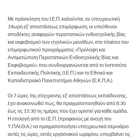
Με πρόσκληση του Ι.Ε.Π. καλούνται, σε υποχρεωτική
14ωρη εξ’ αποστάσεως επιμόρφωση, οι υπεύθυνοι
αποδέκτες αναφορών περιστατικών ενδοσχολικής βίας
και εκφοβισμού των σχολικών μονάδων, στο πλαίσιο του
επιμορφωτικού προγράμματος «Πρόληψη και
Αντιμετώπιση Περιστατικών Ενδοσχολικής Βίας και
Εκφοβισμού», που συνδιοργανώνεται από το Ινστιτούτο
Εκπαιδευτικής Πολιτικής (Ι.Ε.Π.) και το Εθνικό και
Καποδιστριακό Πανεπιστήμιο Αθηνών (Ε.Κ.Π.Α.).
Οι 7 ώρες της σύγχρονης εξ’ αποστάσεως εκπαίδευσης,
έχει ανακοινωθεί πως, θα πραγματοποιηθούν από 8:30
έως τις 15:30 τις ημέρες που έχει οριστεί για κάθε ομάδα.
Η επιλογή από το Ι.Ε.Π. (προφανώς με ανοχή του
Υ.ΠΑΙ.Θ.Α.) να πραγματοποιήσει υποχρεωτικό σεμινάριο
αυτές τις ώρες, εκτός εργασιακού ωραρίου, υπερβαίνει τις