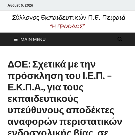
August 6, 2026
Σύλλογος
MAIN MENU
Εκπαιδευτικών Π.Ε.
Πειραιά "Η Πρόοδος"
ΔΟΕ: Σχετικά με την
πρόσκληση του Ι.Ε.Π. –
Ε.Κ.Π.Α., για τους
εκπαιδευτικούς
υπεύθυνους αποδέκτες
αναφορών περιστατικών
ενδοσχολικής βίας, σε