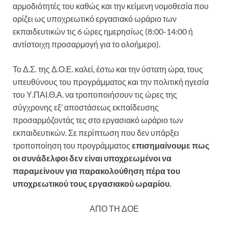
αρμοδιότητές του καθώς και την κείμενη νομοθεσία που
ορίζει ως υποχρεωτικό εργασιακό ωράριο των
εκπαιδευτικών τις 6 ώρες ημερησίως (8:00-14:00 ή
αντίστοιχη προσαρμογή για το ολοήμερο).
Το Δ.Σ. της Δ.Ο.Ε. καλεί, έστω και την ύστατη ώρα, τους
υπευθύνους του προγράμματος και την πολιτική ηγεσία
του Υ.ΠΑΙ.Θ.Α. να τροποποιήσουν τις ώρες της
σύγχρονης εξ’ αποστάσεως εκπαίδευσης
προσαρμόζοντάς τες στο εργασιακό ωράριο των
εκπαιδευτικών. Σε περίπτωση που δεν υπάρξει
τροποποίηση του προγράμματος
επισημαίνουμε πως
οι συνάδελφοι δεν είναι υποχρεωμένοι να
παραμείνουν για παρακολούθηση πέρα του
υποχρεωτικού τους εργασιακού ωραρίου.
ΑΠΟ ΤΗ ΔΟΕ