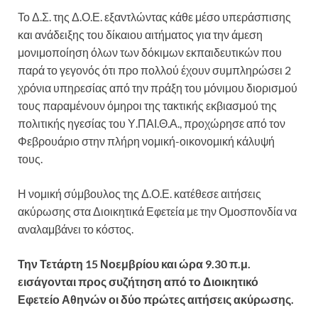
Το Δ.Σ. της Δ.Ο.Ε. εξαντλώντας κάθε μέσο υπεράσπισης
και ανάδειξης του δίκαιου αιτήματος για την άμεση
μονιμοποίηση όλων των δόκιμων εκπαιδευτικών που
παρά το γεγονός ότι προ πολλού έχουν συμπληρώσει 2
χρόνια υπηρεσίας από την πράξη του μόνιμου διορισμού
τους παραμένουν όμηροι της τακτικής εκβιασμού της
πολιτικής ηγεσίας του Υ.ΠΑΙ.Θ.Α., προχώρησε από τον
Φεβρουάριο στην πλήρη νομική-οικονομική κάλυψή
τους.
Η νομική σύμβουλος της Δ.Ο.Ε. κατέθεσε αιτήσεις
ακύρωσης στα Διοικητικά Εφετεία με την Ομοσπονδία να
αναλαμβάνει το κόστος.
Την Τετάρτη 15 Νοεμβρίου και ώρα 9.30 π.μ.
εισάγονται προς συζήτηση από το Διοικητικό
Εφετείο Αθηνών οι δύο πρώτες αιτήσεις ακύρωσης.