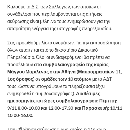
Καλούμε τα Δ.Σ. των Συλλόγων, των οποίων οι
συνάδελφοι που περιλαμβάνονται στις αιτήσεις
ακύρωσης είναι μέλη, να τους ενημερώσουν για την
απαραίτητη ενέργεια της υπογραφής πληρεξουσίου.
Σας προωθούμε λίστα ονομάτων. Για την εκπροσώπηση
όλων απαιτείται από το δικαστήριο Δικαστικό
Πληρεξούσιο. Όλοι οι ενδιαφερόμενοι θα πρέπει να
προσέλθουν
στο συμβολαιογραφείο της κυρίας
Μάγγου Μαριλένας στην Αθήνα (Μαυρομματαίων 11,
1ος όροφος)
σε
ομάδες των 10 ατόμων
με τα ΑΔΤ
τους, ώστε να υπογράψουν τα πληρεξούσια (έχει
ενημερωθεί η συμβολαιογράφος).
Διαθέσιμες
ημερομηνίες και ώρες συμβολαιογράφου: Πέμπτη:
9/11 8.00-10.00 και 12.00-17.30 και Παρασκευή: 10/11
10.00-16.00.
η
Στην 2
αίτηση ακύρωσης, δυο κυρίες, η 11η και η