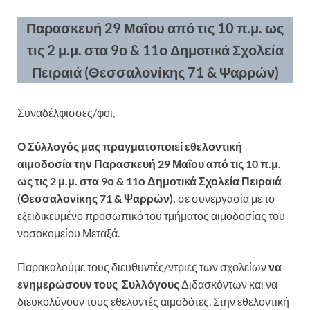
Παρασκευή 29 Μαΐου από τις 10 π.μ. ως
τις 2 μ.μ. στα 9ο & 11ο Δημοτικά Σχολεία
Πειραιά (Θεσσαλονίκης 71 & Ψαρρών)
Συναδέλφισσες/φοι,
Ο Σύλλογός μας πραγματοποιεί εθελοντική
αιμοδοσία την Παρασκευή 29 Μαΐου από τις 10 π.μ.
ως τις 2 μ.μ. στα 9ο & 11ο Δημοτικά Σχολεία Πειραιά
(Θεσσαλονίκης 71 & Ψαρρών),
σε συνεργασία με το
εξειδικευμένο προσωπικό του τμήματος αιμοδοσίας του
νοσοκομείου Μεταξά.
Παρακαλούμε τους διευθυντές/ντριες των σχολείων
να
ενημερώσουν τους Συλλόγους
Διδασκόντων και να
διευκολύνουν τους εθελοντές αιμοδότες. Στην εθελοντική