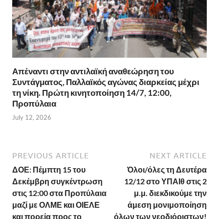
Απέναντι στην αντιλαϊκή αναθεώρηση του
Συντάγματος, Παλλαϊκός αγώνας διαρκείας μέχρι
τη νίκη. Πρώτη κινητοποίηση 14/7, 12:00,
Προπύλαια
July 12, 2026
PREVIOUS ARTICLE
NEXT ARTICLE
ΔΟΕ: Πέμπτη 15 του
Όλοι/όλες τη Δευτέρα
Δεκέμβρη συγκέντρωση
12/12 στο ΥΠΑΙθ στις 2
στις 12:00 στα Προπύλαια
μ.μ. διεκδικούμε την
μαζί με ΟΛΜΕ και ΟΙΕΛΕ
άμεση μονιμοποίηση
και πορεία προς το
όλων των νεοδιόριστων!