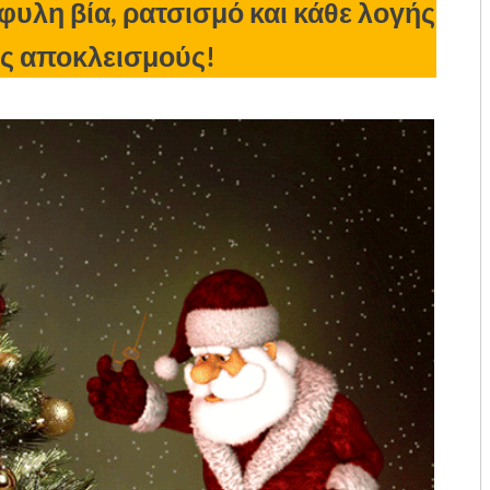
φυλη βία, ρατσισμό και κάθε λογής
ς αποκλεισμούς!