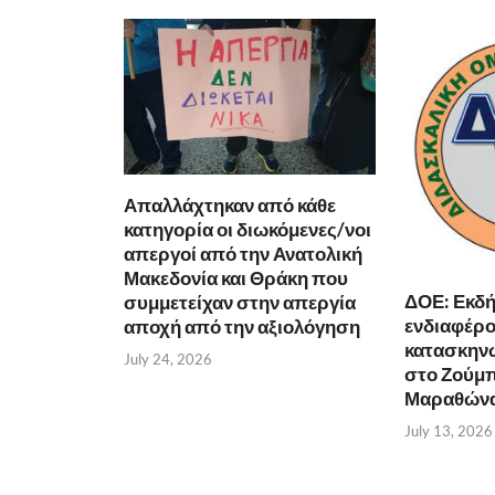
Απαλλάχτηκαν από κάθε
κατηγορία οι διωκόμενες/νοι
απεργοί από την Ανατολική
Μακεδονία και Θράκη που
ΔΟΕ: Εκδ
συμμετείχαν στην απεργία
ενδιαφέρον
αποχή από την αξιολόγηση
κατασκην
July 24, 2026
στο Ζούμπ
Μαραθώνα 
July 13, 2026