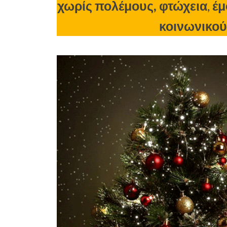
χωρίς πολέμους,
φτώχεια
,
έμ
κοινωνικού