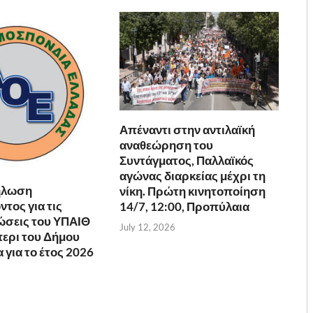
Απέναντι στην αντιλαϊκή
αναθεώρηση του
Συντάγματος, Παλλαϊκός
αγώνας διαρκείας μέχρι τη
ήλωση
νίκη. Πρώτη κινητοποίηση
τος για τις
14/7, 12:00, Προπύλαια
ώσεις του ΥΠΑΙΘ
July 12, 2026
ερι του Δήμου
για το έτος 2026