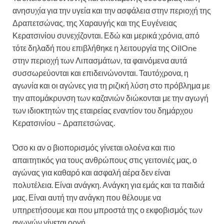
ανησυχία για την υγεία και την ασφάλεια στην περιοχή της
Δραπετσώνας, της Χαραυγής και της Ευγένειας
Κερατσινίου συνεχίζονται. Εδώ και μερικά χρόνια, από
τότε δηλαδή που επιβλήθηκε η λειτουργία της OilOne
στην περιοχή των Λιπασμάτων, τα φαινόμενα αυτά
συσσωρεύονται και επιδεινώνονται. Ταυτόχρονα, η
αγωνία και οι αγώνες για τη ριζική λύση στο πρόβλημα με
την απομάκρυνση των καζανιών διώκονται με την αγωγή
των ιδιοκτητών της εταιρείας εναντίον του δημάρχου
Κερατσινίου – Δραπετσώνας.
Όσο κι αν ο βιοπορισμός γίνεται ολοένα και πιο
απαιτητικός για τους ανθρώπους στις γειτονιές μας, ο
αγώνας για καθαρό και ασφαλή αέρα δεν είναι
πολυτέλεια. Είναι ανάγκη. Ανάγκη για εμάς και τα παιδιά
μας. Είναι αυτή την ανάγκη που θέλουμε να
υπηρετήσουμε και που μπροστά της ο εκφοβισμός των
αγωγών γίνεται οργή.