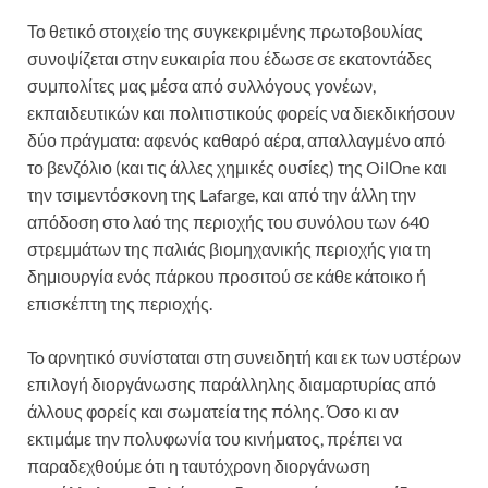
Το θετικό στοιχείο της συγκεκριμένης πρωτοβουλίας
συνοψίζεται στην ευκαιρία που έδωσε σε εκατοντάδες
συμπολίτες μας μέσα από συλλόγους γονέων,
εκπαιδευτικών και πολιτιστικούς φορείς να διεκδικήσουν
δύο πράγματα: αφενός καθαρό αέρα, απαλλαγμένο από
το βενζόλιο (και τις άλλες χημικές ουσίες) της OilΟne και
την τσιμεντόσκονη της Lafarge, και από την άλλη την
απόδοση στο λαό της περιοχής του συνόλου των 640
στρεμμάτων της παλιάς βιομηχανικής περιοχής για τη
δημιουργία ενός πάρκου προσιτού σε κάθε κάτοικο ή
επισκέπτη της περιοχής.
To αρνητικό συνίσταται στη συνειδητή και εκ των υστέρων
επιλογή διοργάνωσης παράλληλης διαμαρτυρίας από
άλλους φορείς και σωματεία της πόλης. Όσο κι αν
εκτιμάμε την πολυφωνία του κινήματος, πρέπει να
παραδεχθούμε ότι η ταυτόχρονη διοργάνωση