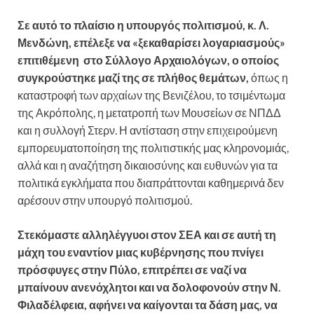
Σε αυτό το πλαίσιο η υπουργός πολιτισμού, κ. Λ.
Μενδώνη, επέλεξε να «ξεκαθαρίσει λογαριασμούς»
επιτιθέμενη στο Σύλλογο Αρχαιολόγων, ο οποίος
συγκρούστηκε μαζί της σε πλήθος θεμάτων,
όπως η
καταστροφή των αρχαίων της Βενιζέλου, το τσιμέντωμα
της Ακρόπολης, η μετατροπή των Μουσείων σε ΝΠΔΔ
και η συλλογή Στερν. Η αντίσταση στην επιχειρούμενη
εμπορευματοποίηση της πολιτιστικής μας κληρονομιάς,
αλλά και η αναζήτηση δικαιοσύνης και ευθυνών για τα
πολιτικά εγκλήματα που διαπράττονται καθημερινά δεν
αρέσουν στην υπουργό πολιτισμού.
Στεκόμαστε αλληλέγγυοι στον ΣΕΑ και σε αυτή τη
μάχη του εναντίον μιας κυβέρνησης που πνίγει
πρόσφυγες στην Πύλο, επιτρέπει σε ναζί να
μπαίνουν ανενόχλητοι και να δολοφονούν στην Ν.
Φιλαδέλφεια, αφήνει να καίγονται τα δάση μας, να