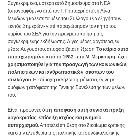
Συγκεκριμένα, ύστερα από δημοσίευμα στα ΝΕΑ,
(υπογραφόμενο από τον Γ. Παπαχρήστο), η Λίνα
Μενδώνη κάλεσε τα μέλη του Συλλόγου να εξηγήσουν
«εντός 2 ημερών» γιατί παραχώρησαν τον κήπο του
κτιρίου του ΣΕΑ για την πραγματοποίηση της
συγκεκριμένης εκδήλωσης. Λίγες μέρες αργότερα, εν
μέσω Αυγούστου, αποφασίζεται η έξωση.
Το κτίριο αυτό
παραχωρημένο από το 1982 –επί Μ. Μερκούρη- έχει
χρησιμοποιηθεί για την προαγωγή των κοινωνικών,
πολιτιστικών και ανθρωπιστικών σκοπών του
συλλόγου.
Η επίμαχη εκδήλωση, μάλιστα, έγινε με
ομόφωνη απόφαση της Γενικής Συνέλευσης των μελών
του.
Είναι προφανές ότι
η απόφαση αυτή συνιστά πράξη
λογοκρισίας, επίδειξη ισχύος και μνημείο
αυταρχισμού
. Αποτελεί επίθεση στο δικαίωμα κριτικής
και στην ελευθερία της πολιτικής και συνδικαλιστικής