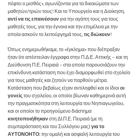
πέφτει ο μισθός», αγωνίζονται για τα δικαιώματα των
μαθητών/τριών τους! Και το Υπουργείο και η Διοίκηση,
αντί να τις επαινέσουν
για την αγάπη τους για τους
μαθητές τους, για την έγνοια και την επιμέλεια με την
οποία ασκούν το λειτούργημά τους,
τις διώκουν
!
Όπως ενημερωθήκαμε, το «έγκλημα» που διέπραξαν
ήταν ότι απέστειλαν έγγραφα στην Π.Δ.Ε. Αττικής – και τη
Διεύθυνση Π.Ε. Πειραιά – στα οποία παρουσιάζουν την
επικίνδυνη κατάσταση που έχει διαμορφωθεί στο σχολείο
για τους μαθητές και ζητούν να παρθούν μέτρα.
Κατάσταση που βεβαίως είχαν αντιληφθεί και οι ίδιοι
οι
γονείς
του σχολείου, οι οποίοι βίωναν καθημερινά αυτή
την πραγματικότητα στη λειτουργία του Νηπιαγωγείου,
και οι οποίοι το προηγούμενο διάστημα
κινητοποιήθηκαν
στη ΔΙ.Π.Ε. Πειραιά (με τη
συμπαράσταση και του Συλλόγου μας)
για το
ΑΥΤΟΝΟΗΤΟ:
την ομαλή και ασφαλή λειτουργία του