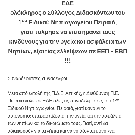
ΕΔΕ
ολόκληρος ο Σύλλογος Διδασκόντων του
ου
1
Ειδικού Νηπιαγωγείου Πειραιά,
γιατί τόλμησε να επισημάνει τους
κινδύνους για την υγεία και ασφάλεια των
Νηπίων, εξαιτίας ελλείψεων σε ΕΕΠ – ΕΒΠ
!!!
Συναδέλφισσες, συνάδελφοι
Μετά από εντολή της Π.Δ.Ε. Αττικής, η Διεύθυνση Π.Ε.
ου
Πειραιά καλεί σε ΕΔΕ όλες τις συναδέλφισσες του 1
Ειδικού Νηπιαγωγείου Πειραιά, γιατί κάνουν το
αυτονόητο: υπερασπίζονται την υγεία και την ασφάλεια
των νηπίων και τα δικαιώματά τους. Γιατί, αντί να
αδιαφορούν για τα νήπια και να νοιάζονται μόνο «να