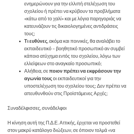
ενημερώνουν για την ελλιπή στελέχωση του
σχολείου ή πρέπει να κρύβουν τα προβλήματα
«κάτω από το χαλί» και με λόγια παρηγοριάς να
κατευνάζουν τις δικαιολογημένες αντιδράσεις
τους;
Τι ευθύνες
, ακόμα και ποινικές, θα αναλάβει το
εκπαιδευτικό – βοηθητικό προσωπικό αν συμβεί
κάποιο ατύχημα εντός του σχολείου, λόγω των
ελλείψεων στο αναγκαίο προσωπικό;
Αλήθεια, σε
ποιον πρέπει να εκφράσουν την
αγωνία τους
οι εκπαιδευτικοί για την
υποστελέχωση του σχολείου τους; Δεν πρέπει να
απευθυνθούν στις Προϊστάμενες Αρχές;
Συναδέλφισσες, συνάδελφοι
Η κίνηση αυτή της Π.Δ.Ε. Αττικής, έρχεται να προστεθεί
στον μακρύ κατάλογο διώξεων, σε όποιον τολμά «να