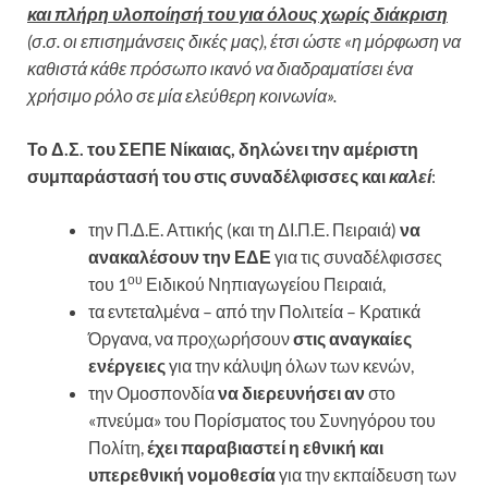
και πλήρη υλοποίησή του για όλους χωρίς διάκριση
(σ.σ. οι επισημάνσεις δικές μας), έτσι ώστε «η μόρφωση να
καθιστά κάθε πρόσωπο ικανό να διαδραματίσει ένα
χρήσιμο ρόλο σε μία ελεύθερη κοινωνία».
Το Δ.Σ. του ΣΕΠΕ Νίκαιας, δηλώνει την αμέριστη
συμπαράστασή του στις συναδέλφισσες και
καλεί
:
την Π.Δ.Ε. Αττικής (και τη ΔΙ.Π.Ε. Πειραιά)
να
ανακαλέσουν την ΕΔΕ
για τις συναδέλφισσες
ου
του 1
Ειδικού Νηπιαγωγείου Πειραιά,
τα εντεταλμένα – από την Πολιτεία – Κρατικά
Όργανα, να προχωρήσουν
στις αναγκαίες
ενέργειες
για την κάλυψη όλων των κενών,
την Ομοσπονδία
να διερευνήσει αν
στο
«πνεύμα» του Πορίσματος του Συνηγόρου του
Πολίτη,
έχει παραβιαστεί η εθνική και
υπερεθνική νομοθεσία
για την εκπαίδευση των