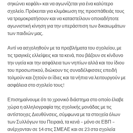
σηκώνει κεφάλι» και να αγωνίζεται για ένα καλύτερο
σχολείο. Πρόκειται για κλιμάκωση της προσπάθειάς τους
να τρομοκρατήσουν και να καταστείλουν οποιαδήποτε
αγωνιστική κίνηση για την υπεράσπιση των δικαιωμάτων
των παιδιών μας.
Αντί να ασχοληθούν με τα προβλήματα του σχολείου, με
τις τραγικές ελλείψεις και τα κενά, που βάζουν σε κίνδυνο
την υγεία και την ασφάλεια των νηπίων αλλά και του ίδιου
του προσωπικού, διώκουν τις συναδέλφισσες επειδή
τολμούν και ζητούν οι ίδιες και τα νήπια να λειτουργούν με
ασφάλεια στο σχολείο τους!
Επισημαίνουμε ότι το χρονικό διάστημα στο οποίο έλαβε
χώρα η αλληλογραφία της σχολικής μονάδας με τις
αντίστοιχες Διευθύνσεις, σύμφωνα με τα στοιχεία όλων
των Συλλόγων του Πειραιά, τα κενά – μόνο σε ΕΒΠ –
ανέρχονταν σε 14 στις ΣΜΕΑΕ και σε 23 στα σχολεία