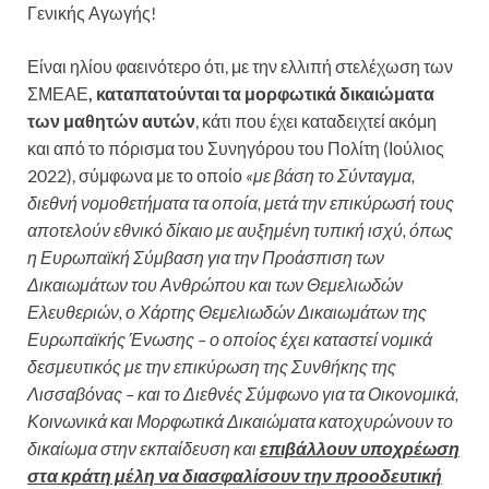
Γενικής Αγωγής!
Είναι ηλίου φαεινότερο ότι, με την ελλιπή στελέχωση των
ΣΜΕΑΕ
, καταπατούνται τα μορφωτικά δικαιώματα
των μαθητών αυτών
, κάτι που έχει καταδειχτεί ακόμη
και από το πόρισμα του Συνηγόρου του Πολίτη (Ιούλιος
2022), σύμφωνα με το οποίο
«με βάση το Σύνταγμα,
διεθνή νομοθετήματα τα οποία, μετά την επικύρωσή τους
αποτελούν εθνικό δίκαιο με αυξημένη τυπική ισχύ, όπως
η Ευρωπαϊκή Σύμβαση για την Προάσπιση των
Δικαιωμάτων του Ανθρώπου και των Θεμελιωδών
Ελευθεριών, ο Χάρτης Θεμελιωδών Δικαιωμάτων της
Ευρωπαϊκής Ένωσης – ο οποίος έχει καταστεί νομικά
δεσμευτικός με την επικύρωση της Συνθήκης της
Λισσαβόνας – και το Διεθνές Σύμφωνο για τα Οικονομικά,
Κοινωνικά και Μορφωτικά Δικαιώματα κατοχυρώνουν το
δικαίωμα στην εκπαίδευση και
επιβάλλουν υποχρέωση
στα κράτη μέλη να διασφαλίσουν την προοδευτική