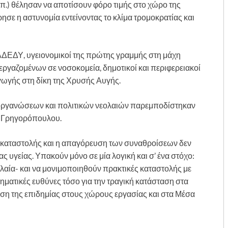
π.) θέλησαν να αποτίσουν φόρο τιμής στο χώρο της
ε η αστυνομία εντείνοντας το κλίμα τρομοκρατίας και
ΔΕΔΥ, υγειονομικοί της πρώτης γραμμής στη μάχη
ργαζομένων σε νοσοκομεία, δημοτικοί και περιφερειακοί
αγωγής στη δίκη της Χρυσής Αυγής.
οργανώσεων και πολιτικών νεολαιών παρεμποδίστηκαν
η Γρηγορόπουλου.
ρα καταστολής και η απαγόρευση των συναθροίσεων δεν
ς υγείας. Υπακούν μόνο σε μία λογική και σ’ ένα στόχο:
εολαία- και να μονιμοποιηθούν πρακτικές καταστολής με
ματικές ευθύνες τόσο για την τραγική κατάσταση στα
οση της επιδημίας στους χώρους εργασίας και στα Μέσα