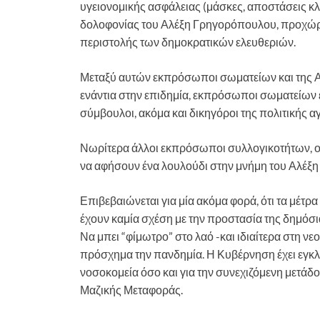
υγειονομικής ασφάλειας (μάσκες, αποστάσεις κλ
δολοφονίας του Αλέξη Γρηγορόπουλου, προχώρησ
περιστολής των δημοκρατικών ελευθεριών.
Μεταξύ αυτών εκπρόσωποι σωματείων και της Α
ενάντια στην επιδημία, εκπρόσωποι σωματείων ε
σύμβουλοι, ακόμα και δικηγόροι της πολιτικής 
Νωρίτερα άλλοι εκπρόσωποι συλλογικοτήτων, 
να αφήσουν ένα λουλούδι στην μνήμη του Αλέξ
Επιβεβαιώνεται για μία ακόμα φορά, ότι τα μέτ
έχουν καμία σχέση με την προστασία της δημόσια
Να μπει “φίμωτρο” στο λαό -και ιδιαίτερα στη ν
πρόσχημα την πανδημία. Η Κυβέρνηση έχει εγκλη
νοσοκομεία όσο και για την συνεχιζόμενη μετάδ
Μαζικής Μεταφοράς.