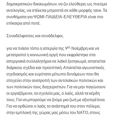
δημοκρατικών δικαιωμάτων, να ζει ελεύθερα, ως πνεύμα
αντιλογίας, να στέκεται μπροστά σε κάθε μορφής τανκ. Τα
συνθήματα για ΨΩΜΙ-ΠΑΙΔΕΙΑ-ΕΛΕΥΘΕΡΙΑ είναι πιο
επίκαιρα από ποτέ.
Συναδέλφισσες και συνάδελφοι,
ης
για να πιάσει τόπο η απεργία της 9
Νοέμβρη και να
μετατραπεί η κοινωνική οργή που εκφράστηκε στα
απεργιακά συλλαλητήρια σε λαϊκό ξεσηκωμό, απαιτείται
διάρκεια, σχέδιο και προοπτική. Απαιτείται αγωνιστικός
σχεδιασμός και ευρύτατο μέτωπο δυνάμεων που θα
στοχεύει στην ανατροπή των αντιλαϊκών πολιτικών και
των πολιτικών τους διαχειριστών. Για να μην παγώσουν
οι εργαζόμενοι, τα σχολεία μας, ο λαός, αλλά τα κέρδη
τους. Για να μπορούμε να ζούμε μια ζωή με αξιοπρέπεια.
Για να ορθώσει ο λαός το ανάστημά του στον πόλεμο,
στην εμπλοκή της χώρας μας μέσω του ΝΑΤΟ, στους