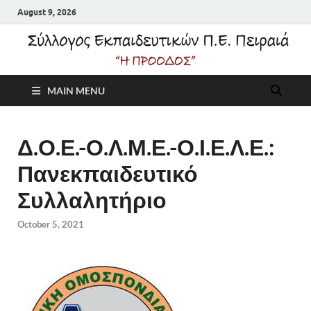
August 9, 2026
Σύλλογος
MAIN MENU
Εκπαιδευτικών Π.Ε.
Πειραιά "Η Πρόοδος"
Δ.Ο.Ε.-Ο.Λ.Μ.Ε.-Ο.Ι.Ε.Λ.Ε.:
Πανεκπαιδευτικό
Συλλαλητήριο
October 5, 2021