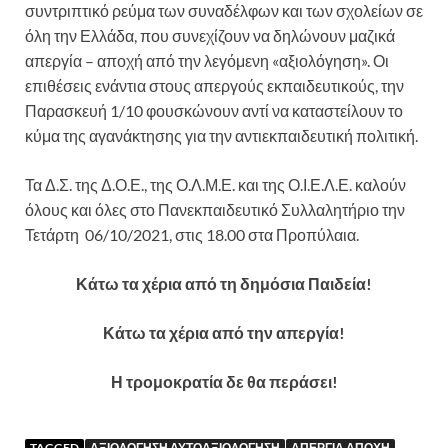
συντριπτικό ρεύμα των συναδέλφων και των σχολείων σε
όλη την Ελλάδα, που συνεχίζουν να δηλώνουν μαζικά
απεργία – αποχή από την λεγόμενη «αξιολόγηση». Οι
επιθέσεις ενάντια στους απεργούς εκπαιδευτικούς, την
Παρασκευή 1/10 φουσκώνουν αντί να καταστείλουν το
κύμα της αγανάκτησης για την αντιεκπαιδευτική πολιτική.
Τα Δ.Σ. της Δ.Ο.Ε., της Ο.Λ.Μ.Ε. και της Ο.Ι.Ε.Λ.Ε. καλούν
όλους και όλες στο Πανεκπαιδευτικό Συλλαλητήριο την
Τετάρτη 06/10/2021, στις 18.00 στα Προπύλαια.
Κάτω τα χέρια από τη δημόσια Παιδεία!
Κάτω τα χέρια από την απεργία!
Η τρομοκρατία δε θα περάσει!
TAGGED
ΑΞΙΟΛΟΓΗΣΗ ΑΥΤΟΑΞΙΟΛΟΓΗΣΗ
ΑΠΕΡΓΙΑ ΑΠΟΧΗ