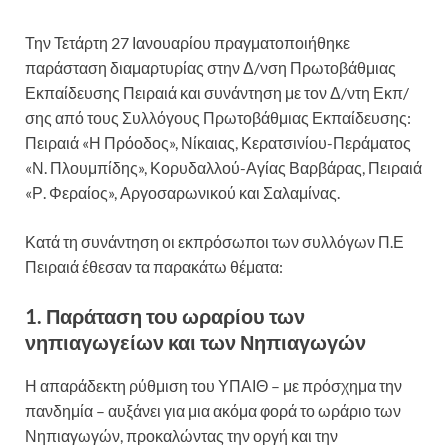
Την Τετάρτη 27 Ιανουαρίου πραγματοποιήθηκε
παράσταση διαμαρτυρίας στην Δ/νση Πρωτοβάθμιας
Εκπαίδευσης Πειραιά και συνάντηση με τον Δ/ντη Εκπ/
σης από τους Συλλόγους Πρωτοβάθμιας Εκπαίδευσης:
Πειραιά «Η Πρόοδος», Νίκαιας, Κερατσινίου-Περάματος
«Ν. Πλουμπίδης», Κορυδαλλού-Αγίας Βαρβάρας, Πειραιά
«Ρ. Φεραίος», Αργοσαρωνικού και Σαλαμίνας.
Κατά τη συνάντηση οι εκπρόσωποι των συλλόγων Π.Ε
Πειραιά έθεσαν τα παρακάτω θέματα:
1. Παράταση του ωραρίου των
νηπιαγωγείων και των Νηπιαγωγών
Η απαράδεκτη ρύθμιση του ΥΠΑΙΘ – με πρόσχημα την
πανδημία – αυξάνει για μια ακόμα φορά το ωράριο των
Νηπιαγωγών, προκαλώντας την οργή και την