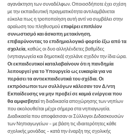
αγανάκτηση των συναδέλφων. Οποιοσδήποτε έχει σχέση
με την εκπαιδευτική πραγματικότητα αντιλαμβάνεται
εύκολα πως η τροποποίηση αυτή αντί να συμβάλει στην
αραίωση του πληθυσμού
επιφέρει επιπλέον
συνωστισμό και άσκοπη μετακίνηση,
επιβαρύνοντας το επιδημιολογικό φορτίο έξω από τα
σχολεία,
καθώς οι δυο αλληλένδετες βαθμίδες
(νηπιαγωγεία και δημοτικά) σχολάνε σχεδόν την ίδια ώρα.
Οι εκπαιδευτικοί καταλαβαίνουν ότι η πανδημία
λειτουργεί για το Υπουργείο ως ευκαιρία για να
περάσει τα αντιεκπαιδευτικά του σχέδια. Οι
εκπρόσωποι των συλλόγων κάλεσαν τον Δ/ντη
Εκπαίδευσης να μην προβεί σε καμιά ενέργεια που
θα αμφισβητεί
τη διαδικασία αποχώρησης των νηπίων
που ακολουθείται μέχρι σήμερα στα νηπιαγωγεία.
Διαδικασία που αποφάσισαν οι Σύλλογοι Διδασκουσών
των Νηπιαγωγείων – με βάση τις ιδιαιτερότητες κάθε
σχολικής μονάδας – κατά την έναρξη της σχολικής