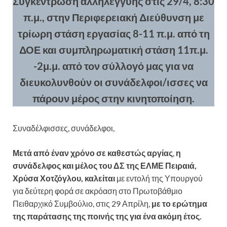
Συγκέντρωση αλληλεγγύης στις 29/4, 8:30
π.μ., στην Περιφερειακή Διεύθυνση με
τρίωρη στάση εργασίας 8-11 π.μ. από τη
ΔΟΕ και συμπληρωματική στάση 11π.μ.
-2μ.μ. από τον σύλλογό μας για να
διευκολυνθούν οι συνάδελφοι/ισσες να
πάρουν μέρος στην κινητοποίηση.
Συναδέλφισσες, συνάδελφοι,
Μετά από έναν χρόνο σε καθεστώς αργίας
,
η
συνάδελφος και μέλος του ΔΣ της ΕΛΜΕ Πειραιά,
Χρύσα Χοτζόγλου, καλείται
με εντολή της Υπουργού
για δεύτερη φορά σε ακρόαση στο Πρωτοβάθμιο
Πειθαρχικό Συμβούλιο, στις 29 Απρίλη,
με το ερώτημα
της παράτασης της ποινής της για ένα ακόμη έτος.