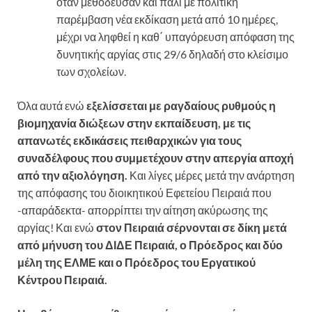
όταν μεθόδευσαν και πάλι με πολιτική
παρέμβαση νέα εκδίκαση μετά από 10 ημέρες,
μέχρι να ληφθεί η καθ΄ υπαγόρευση απόφαση της
δυνητικής αργίας στις 29/6 δηλαδή στο κλείσιμο
των σχολείων.
Όλα αυτά ενώ
εξελίσσεται με ραγδαίους ρυθμούς η
βιομηχανία διώξεων στην εκπαίδευση, με τις
απανωτές εκδικάσεις πειθαρχικών για τους
συναδέλφους που συμμετέχουν στην απεργία αποχή
από την αξιολόγηση.
Και λίγες μέρες μετά την ανάρτηση
της απόφασης του διοικητικού Εφετείου Πειραιά που
-απαράδεκτα- απορρίπτει την αίτηση ακύρωσης της
αργίας! Και ενώ
στον Πειραιά σέρνονται σε δίκη μετά
από μήνυση του ΔΙΔΕ Πειραιά, ο Πρόεδρος και δύο
μέλη της ΕΛΜΕ και ο Πρόεδρος του Εργατικού
Κέντρου Πειραιά.