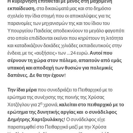
Η κυβέρνηση επιτίθεται με μένος στη μαχόμενη
εκπαίδευση,
στα δικαιώματά μας και στο δημόσιο
σχολείο την ίδια στιγμή που οι αποκαλύψεις για τις
παρανομίες των μηχανισμών της και του ίδιου του
Υπουργείου Παιδείας αποδεικνύουν το μεγάλο φαγοπότι
στο οποίο επιδίδονται εκείνοι που κηρύττουν τη λιτότητα
και καταδικάζουν δεκάδες χιλιάδες εκπαιδευτικούς στην
ένδεια, με τις «αυξήσεις» των …24 ευρώ.
Αυτοί που
σέρνουν τη χώρα στον πόλεμο, απαιτούν από εμάς
υπακοή και αποδοχή των θυσιών για πολεμικές
δαπάνες. Δε θα την έχουν!
Την ίδια μέρα
που συνεδριάζει το Πειθαρχικό με το
ερώτημα της συνέχισης της ποινής της Χρύσας
η
Χοτζόγλου για 2
χρονιά,
καλείται στο πειθαρχικό με το
ερώτημα της δυνητικής αργίας και ο συνάδελφος
Δημήτρης Χαρτζουλάκης!
Ο συνάδελφος είχε
παραπεμφθεί στο Πειθαρχικό μαζί με την Χρύσα