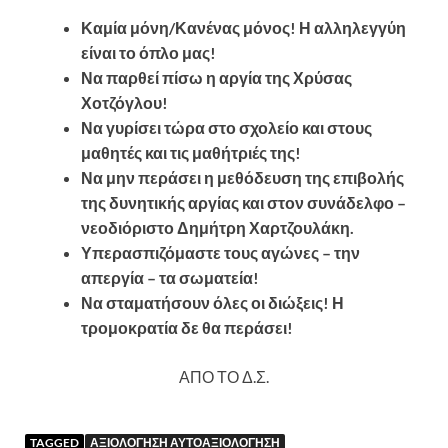
Καμία μόνη/Κανένας μόνος! Η αλληλεγγύη
είναι το όπλο μας!
Να παρθεί πίσω η αργία της Χρύσας
Χοτζόγλου!
Να γυρίσει τώρα στο σχολείο και στους
μαθητές και τις μαθήτριές της!
Να μην περάσει η μεθόδευση της επιβολής
της δυνητικής αργίας και στον συνάδελφο –
νεοδιόριστο Δημήτρη Χαρτζουλάκη.
Υπερασπιζόμαστε τους αγώνες – την
απεργία – τα σωματεία!
Να σταματήσουν όλες οι διώξεις! Η
τρομοκρατία δε θα περάσει!
ΑΠΟ ΤΟ Δ.Σ.
TAGGED
ΑΞΙΟΛΟΓΗΣΗ ΑΥΤΟΑΞΙΟΛΟΓΗΣΗ