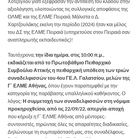
Χοτζόγλου γιατί εξέφρασαν την αντίθεση του κλάδου στην
αξιολόγηση, υλοποιώντας τις συλλογικές αποφάσεις της
ΟΛΜΕ και της ΕΛΜΕ Πειραιά. Μάλιστα ο Δ.
Χαρτζουλάκης εκείνη την περίοδο (2024) ήταν και μέλος
του ΔΣ της ΕΛΜΕ Πειραιά (υπηρετούσε στον Πειραιά σαν
αναπληρωτής εκπαιδευτικός)!
Ταυτόχρονα,
την ίδια ημέρα, στις 10:00 π.μ.,
εκδικάζεται από το Πρωτοβάθμιο Πειθαρχικό
Συμβούλιο Αττικής η πειθαρχική υπόθεση των τριών
συναδελφισσών του 4ου ΓΕ.Λ. Γαλατσίου, μελών της
Γ΄ ΕΛΜΕ Αθήνας
, όπου έχουν παραπεμφθεί με την
κατηγορία της παράβασης υπαλληλικού καθήκοντος. Ο
λόγος:
Η συμμετοχή των συναδελφισσών στη νόμιμα
προκηρυχθείσα, από τις 22/09/22, απεργία-αποχή
που κήρυξε η Γ΄ ΕΛΜΕ Αθήνας από μέντορες-
συντονιστές, τηρώντας όλες τις απαραίτητες διαδικασίες.
Δηλώνουμε τη συμπαράστασή μας, στις συναδέλφους,