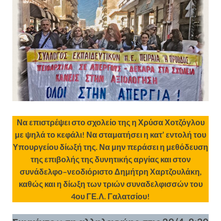
Να επιστρέψει στο σχολείο της η Χρύσα Χοτζόγλου
με ψηλά το κεφάλι! Να σταματήσει η κατ’ εντολή του
Υπουργείου δίωξή της. Να μην περάσει η μεθόδευση
της επιβολής της δυνητικής αργίας και στον
συνάδελφο–νεοδιόριστο Δημήτρη Χαρτζουλάκη,
καθώς και η δίωξη των τριών συναδελφισσών του
4ου ΓΕ.Λ. Γαλατσίου!