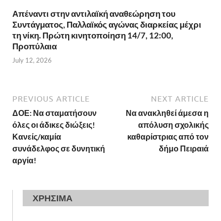
Απέναντι στην αντιλαϊκή αναθεώρηση του
Συντάγματος, Παλλαϊκός αγώνας διαρκείας μέχρι
τη νίκη. Πρώτη κινητοποίηση 14/7, 12:00,
Προπύλαια
July 12, 2026
PREVIOUS ARTICLE
NEXT ARTICLE
ΔΟΕ: Να σταματήσουν
Να ανακληθεί άμεσα η
όλες οι άδικες διώξεις!
απόλυση σχολικής
Κανείς/καμία
καθαρίστριας από τον
συνάδελφος σε δυνητική
δήμο Πειραιά
αργία!
ΧΡΗΣΙΜΑ