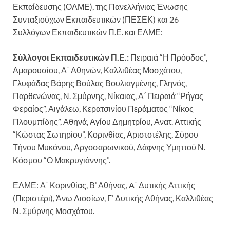
Εκπαίδευσης (ΟΛΜΕ), της Πανελλήνιας Ένωσης
Συνταξιούχων Εκπαιδευτικών (ΠΕΣΕΚ) και 26
Συλλόγων Εκπαιδευτικών Π.Ε. και ΕΛΜΕ:
Σύλλογοι Εκπαιδευτικών Π.Ε.:
Πειραιά “Η Πρόοδος”,
Αμαρουσίου, Α΄ Αθηνών, Καλλιθέας Μοσχάτου,
Γλυφάδας Βάρης Βούλας Βουλιαγμένης, Γληνός,
Παρθενώνας, Ν. Σμύρνης, Νίκαιας, Α΄ Πειραιά “Ρήγας
Φεραίος”, Αιγάλεω, Κερατσινίου Περάματος “Νίκος
Πλουμπίδης”, Αθηνά, Αγίου Δημητρίου, Ανατ. Αττικής
“Κώστας Σωτηρίου”, Κορινθίας, Αριστοτέλης, Σύρου
Τήνου Μυκόνου, Αργοσαρωνικού, Δάφνης Υμηττού Ν.
Κόσμου “Ο Μακρυγιάννης”.
ΕΛΜΕ: Α΄ Κορινθίας, Β’ Αθήνας, A΄ Δυτικής Αττικής
(Περιστέρι), Άνω Λιοσίων, Γ’ Δυτικής Αθήνας, Καλλιθέας
Ν. Σμύρνης Μοσχάτου.