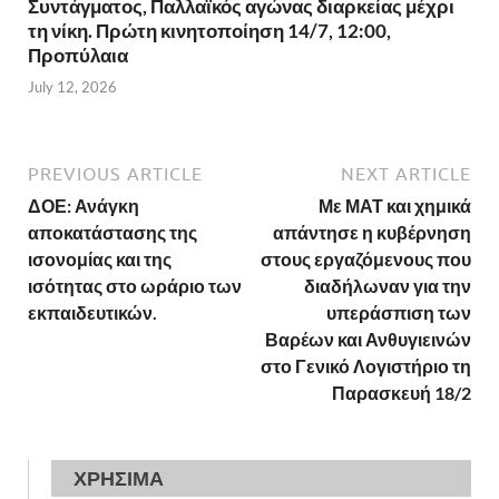
Συντάγματος, Παλλαϊκός αγώνας διαρκείας μέχρι
τη νίκη. Πρώτη κινητοποίηση 14/7, 12:00,
Προπύλαια
July 12, 2026
PREVIOUS ARTICLE
NEXT ARTICLE
ΔΟΕ: Ανάγκη
Με ΜΑΤ και χημικά
αποκατάστασης της
απάντησε η κυβέρνηση
ισονομίας και της
στους εργαζόμενους που
ισότητας στο ωράριο των
διαδήλωναν για την
εκπαιδευτικών.
υπεράσπιση των
Βαρέων και Ανθυγιεινών
στο Γενικό Λογιστήριο τη
Παρασκευή 18/2
ΧΡΗΣΙΜΑ