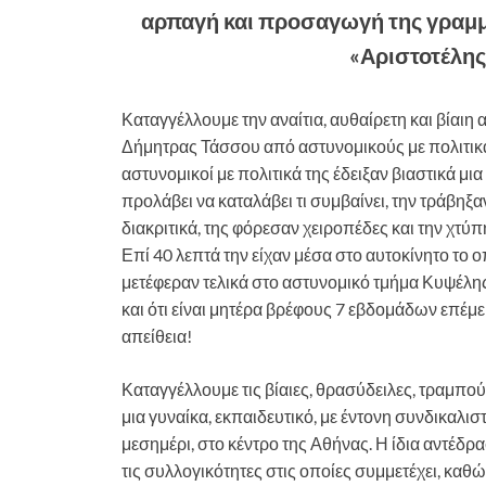
αρπαγή και προσαγωγή της γραμ
«Αριστοτέλης
Καταγγέλλουμε την αναίτια, αυθαίρετη και βία
Δήμητρας Τάσσου από αστυνομικούς με πολιτικά
αστυνομικοί με πολιτικά της έδειξαν βιαστικά μια
προλάβει να καταλάβει τι συμβαίνει, την τράβηξ
διακριτικά, της φόρεσαν χειροπέδες και την χτύ
Επί 40 λεπτά την είχαν μέσα στο αυτοκίνητο το 
μετέφεραν τελικά στο αστυνομικό τμήμα Κυψέλης
και ότι είναι μητέρα βρέφους 7 εβδομάδων επέμε
απείθεια!
Καταγγέλλουμε τις βίαιες, θρασύδειλες, τραμπού
μια γυναίκα, εκπαιδευτικό, με έντονη συνδικαλισ
μεσημέρι, στο κέντρο της Αθήνας. Η ίδια αντέδρ
τις συλλογικότητες στις οποίες συμμετέχει, καθ