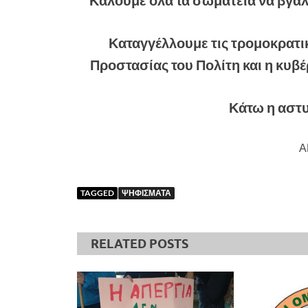
Καλούμε όλα τα σωματεία να βγάλ
Καταγγέλλουμε τις τρομοκρατι
Προστασίας του Πολίτη και η κυβ
Κάτω η αστ
Α
TAGGED
ΨΗΦΙΣΜΑΤΑ
RELATED POSTS