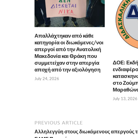
Απαλλάχτηκαν από κάθε
κατηγορία οι διωκόμενες/νοι
απεργοί από την Ανατολική
Μακεδονία και Θράκη που
ΔΟΕ: Εκδ
συμμετείχαν στην απεργία
ενδιαφέρον
αποχή από την αξιολόγηση
κατασκην
July 24, 2026
στο Ζούμπ
Μαραθώνα 
July 13, 2026
PREVIOUS ARTICLE
Αλληλεγγύη στους διωκόμενους απεργούς τ