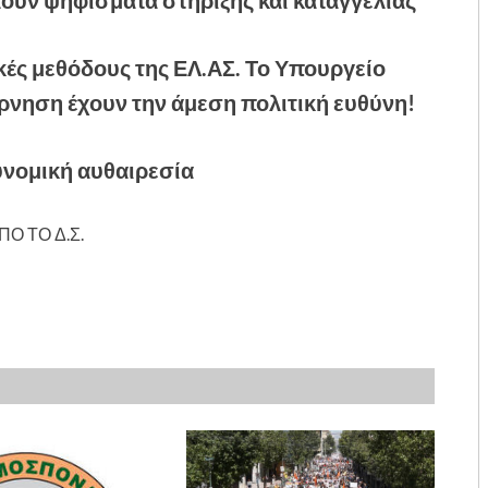
ουν ψηφίσματα στήριξης και καταγγελίας
κές μεθόδους της ΕΛ.ΑΣ. Το Υπουργείο
έρνηση έχουν την άμεση πολιτική ευθύνη!
υνομική αυθαιρεσία
ΠΟ ΤΟ Δ.Σ.