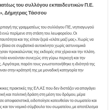
ματέως
του συλλόγου εκπαιδευτικών Π.Ε.
», Δήμητρας Τάσσου
ιη αρπαγή της γραμματέως του συλλόγου ΠΕ, νηπιαγωγού
 ενώ περίμενε στη στάση του λεωφορείου. Οι
 ταυτότητα και της είπαν ξερά «ελάτε μαζί μας». Χωρίς να
αν βίαια σε συμβατικό αυτοκίνητο χωρίς αστυνομικά
πησαν προκαλώντας της εκδορές στα χέρια και την πλάτη.
οποίο κινούνταν συνεχώς στη γύρω περιοχή και την
. Αργότερα, παρότι τους γνωστοποιήθηκε η ιδιότητά της
ιναν στην κράτησή της με μοναδική κατηγορία την
κικες πρακτικές της ΕΛ.ΑΣ που δεν διστάζει να απαγάγει
τική και πολιτική δράση στη μέση του δρόμου, μέρα
ασε αποφασιστικά, ειδοποίησε κατευθείαν το σωματείο και
ώς και τον νομικό σύμβουλο του σωματείου, με αποτέλεσμα