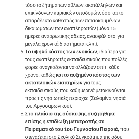
τόσο το ζήτημα των άθλιων, ακατάλληλων και
επικίνδυνων κτιριακών υποδομών, όσο και το
απαράδεκτο καθεστώς των πετσοκομμένων
δικαιωμάτων των αναπληρωτών (μόνο 15
ημέρες αναρρωτικής άδειας, ανασφάλιστοι για
μεγάλα χρονικά διαστήματα κ.λπ.).
Το υψηλό κόστος των ενοικίων,
ιδιαίτερα για
τους αναπληρωτές εκπαιδευτικούς που πολλές
φορές αναγκάζονται να αλλάζουν σπίτι κάθε
χρόνο, καθώς
και το αυξημένο κόστος των
ακτοπλοϊκών εισιτηρίων
για τους
εκπαιδευτικούς που καθημερινά μετακινούνται
προς τις νησιωτικές περιοχές (Σαλαμίνα, νησιά
του Αργοσαρωνικού).
Στο πλαίσιο της σύσκεψης συζητήθηκε
επίσης η επιδίωξη μετατροπής σε
Πειραματικό
του 1ου Γυμνασίου Πειραιά,
που
στεγάζεται στο Σχολικό Συγκρότημα της οδού