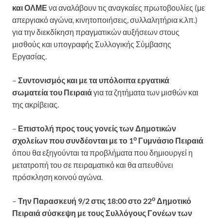
και ΟΛΜΕ
να αναλάβουν τις αναγκαίες πρωτοβουλίες (με
απεργιακό αγώνα, κινητοποιήσεις, συλλαλητήρια κ.λπ.)
για την διεκδίκηση πραγματικών αυξήσεων στους
μισθούς και υπογραφής Συλλογικής Σύμβασης
Εργασίας.
–
Συντονισμός και με τα υπόλοιπα εργατικά
σωματεία του Πειραιά
για τα ζητήματα των μισθών και
της ακρίβειας.
–
Επιστολή προς τους γονείς των Δημοτικών
ο
σχολείων που συνδέονται με το 1
Γυμνάσιο Πειραιά
όπου θα εξηγούνται τα προβλήματα που δημιουργεί η
μετατροπή του σε πειραματικό και θα απευθύνει
πρόσκληση κοινού αγώνα.
ο
–
Την Παρασκευή 9/2 στις 18:00
στο 22
Δημοτικό
Πειραιά σύσκεψη με τους Συλλόγους Γονέων των