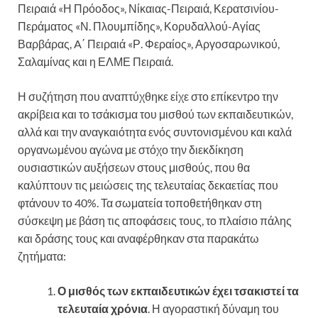
Πειραιά «Η Πρόοδος», Νίκαιας-Πειραιά, Κερατσινίου-
Περάματος «Ν. Πλουμπίδης», Κορυδαλλού-Αγίας
Βαρβάρας, A΄ Πειραιά «Ρ. Φεραίος», Αργοσαρωνικού,
Σαλαμίνας και η ΕΛΜΕ Πειραιά.
Η συζήτηση που αναπτύχθηκε είχε στο επίκεντρο την
ακρίβεια και το τσάκισμα του μισθού των εκπαιδευτικών,
αλλά και την αναγκαιότητα ενός συντονισμένου και καλά
οργανωμένου αγώνα με στόχο την διεκδίκηση
ουσιαστικών αυξήσεων στους μισθούς, που θα
καλύπτουν τις μειώσεις της τελευταίας δεκαετίας που
φτάνουν το 40%. Τα σωματεία τοποθετήθηκαν στη
σύσκεψη με βάση τις αποφάσεις τους, το πλαίσιο πάλης
και δράσης τους και αναφέρθηκαν στα παρακάτω
ζητήματα:
Ο μισθός των εκπαιδευτικών έχει τσακιστεί τα
τελευταία χρόνια
. Η αγοραστική δύναμη του