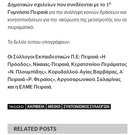
ο
Δημοτικών σχολείων που συνδέονται με το 1
Γυμνάσιο Πειραιά
για την ανάληψη κοινών δράσεων και
κινητοποιήσεων για την ακύρωση της μετατροπής του σε
πειραματικό.
Το δελτίο τύπου υπογράφουν:
Οι Σύλλογοι Εκπαιδευτικών Π.Ε: Πειραιά «Η
Πρόοδος», Νίκαιας-Πειραιά, Κερατσινίου-Περάματος
«Ν. Πλουμπίδης», Κορυδαλλού-Αγίας Βαρβάρας, A΄
Πειραιά «Ρ. Φεραίος», Αργοσαρωνικού
,
Σαλαμίνας
και η ΕΛΜΕ Πειραιά.
TAGGED
ΑΚΡΙΒΕΙΑ
ΜΙΣΘΟΙ
ΣΥΝΤΟΝΙΣΜΟΣ ΣΥΛΛΟΓΩΝ
RELATED POSTS