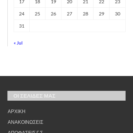
17
18
19
20
21
22
23
24
25
26
27
28
29
30
31
« Jul
ΟΙ ΣΕΛΙΔΕΣ ΜΑΣ
ΑΡΧΙΚΗ
ΑΝΑΚΟΙΝΩΣΕΙΣ
ΑΠΟΦΑΣΕΙΣ Γ.Σ.