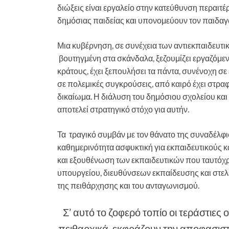
διώξεις είναι εργαλείο στην κατεύθυνση περαιτ
δημόσιας παιδείας και υπονομεύουν τον παιδαγ
Μια κυβέρνηση, σε συνέχεια των αντιεκπαιδευ
βουτηγμένη στα σκάνδαλα, ξεζουμίζει εργαζόμενο
κράτους, έχει ξεπουλήσει τα πάντα, συνένοχη σε
σε πολεμικές συγκρούσεις, από καιρό έχει στραφ
δικαίωμα. Η διάλυση του δημόσιου σχολείου κ
αποτελεί στρατηγικό στόχο για αυτήν.
Τα τραγικό συμβάν με τον θάνατο της συναδέλφι
καθημερινότητα ασφυκτική για εκπαιδευτικούς κα
και εξουθένωση των εκπαιδευτικών που ταυτόχρ
υπουργείου, διευθύνσεων εκπαίδευσης και στελε
της πειθάρχησης και του ανταγωνισμού.
Σ’ αυτό το ζοφερό τοπίο οι τεράστιες
πειθαρχικά εκφράζουν την αποφασιστι