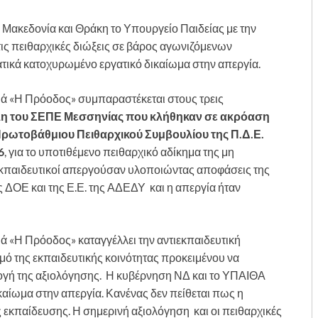
ν. Μακεδονία και Θράκη το Υπουργείο Παιδείας με την
τις πειθαρχικές διώξεις σε βάρος αγωνιζόμενων
τικά κατοχυρωμένο εργατικό δικαίωμα στην απεργία.
αιά «Η Πρόοδος» συμπαραστέκεται στους τρεις
έλη του ΣΕΠΕ Μεσσηνίας που κλήθηκαν σε ακρόαση
Πρωτοβάθμιου Πειθαρχικού Συμβουλίου της Π.Δ.Ε.
6
, για το υποτιθέμενο πειθαρχικό αδίκημα της μη
 εκπαιδευτικοί απεργούσαν υλοποιώντας αποφάσεις της
ς ΔΟΕ και της Ε.Ε. της ΑΔΕΔΥ και η απεργία ήταν
ιά «Η Πρόοδος» καταγγέλλει την αντιεκπαιδευτική
μό της εκπαιδευτικής κοινότητας προκειμένου να
μογή της αξιολόγησης. Η κυβέρνηση ΝΔ και το ΥΠΑΙΘΑ
αίωμα στην απεργία. Κανένας δεν πείθεται πως η
 εκπαίδευσης. Η σημερινή αξιολόγηση και οι πειθαρχικές