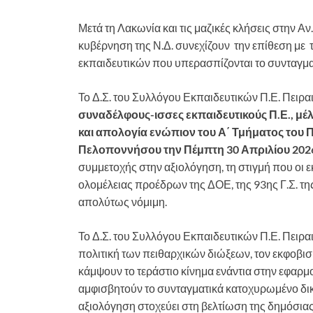
Μετά τη Λακωνία και τις μαζικές κλήσεις στην Α
κυβέρνηση της Ν.Δ. συνεχίζουν την επίθεση με 
εκπαιδευτικών που υπερασπίζονται το συνταγμα
Το Δ.Σ. του Συλλόγου Εκπαιδευτικών Π.Ε. Πειρ
συναδέλφους-ισσες εκπαιδευτικούς Π.Ε., μ
και απολογία ενώπιον του Α΄ Τμήματος του 
Πελοποννήσου την Πέμπτη 30 Απριλίου 202
συμμετοχής στην αξιολόγηση, τη στιγμή που οι
ολομέλειας προέδρων της ΔΟΕ, της 93ης Γ.Σ. τη
απολύτως νόμιμη.
Το Δ.Σ. του Συλλόγου Εκπαιδευτικών Π.Ε. Πειρα
πολιτική των πειθαρχικών διώξεων, τον εκφοβισ
κάμψουν το τεράστιο κίνημα ενάντια στην εφαρ
αμφισβητούν το συνταγματικά κατοχυρωμένο δικ
αξιολόγηση στοχεύει στη βελτίωση της δημόσιας