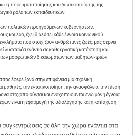
έρω εμπορευματοποίησης και ιδιωτικοποίησης της
ωγικό ρόλο των εκπαιδευτικών.
τικών πολιτικών προηγούμενων κυβερνήσεων,
υς και λαό, έχει διαλύσει κάθε έννοια κοινωνικού
 εγκλήματα που στοιχίζουν ανθρώπινες ζωές, μας σέρνει
εί λυσσαλέα ενάντια σε κάθε εργατική κατάκτηση και
αι των μορφωτικών δικαιωμάτων των μαθητών-τριών
σσας έφερε ξανά στην επιφάνεια μια σχολική
ι μαθητές, την εντατικοποίηση, την ανασφάλεια, την πίεση
ονα στοχοποιούνται και ενοχοποιούνται ενώ μόνη έγνοια
χών είναι η εφαρμογή της αξιολόγησης και η κατίσχυση
 οι συγκεντρώσεις σε όλη την χώρα ενάντια στα
κότητα του κλάδου να σταθεί στο πλευρό των