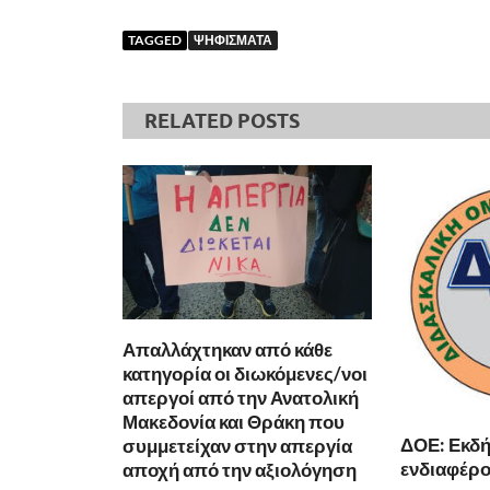
TAGGED
ΨΗΦΙΣΜΑΤΑ
RELATED POSTS
Απαλλάχτηκαν από κάθε
κατηγορία οι διωκόμενες/νοι
απεργοί από την Ανατολική
Μακεδονία και Θράκη που
ΔΟΕ: Εκδ
συμμετείχαν στην απεργία
ενδιαφέρον
αποχή από την αξιολόγηση