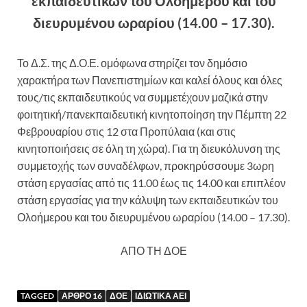
εκπαιδευτικών του Ολοήμερου και του
διευρυμένου ωραρίου (14.00 – 17.30).
Το Δ.Σ. της Δ.Ο.Ε. ομόφωνα στηρίζει τον δημόσιο
χαρακτήρα των Πανεπιστημίων και καλεί όλους και όλες
τους/τις εκπαιδευτικούς να συμμετέχουν μαζικά στην
φοιτητική/πανεκπαιδευτική κινητοποίηση την Πέμπτη 22
Φεβρουαρίου στις 12 στα Προπύλαια (και στις
κινητοποιήσεις σε όλη τη χώρα). Για τη διευκόλυνση της
συμμετοχής των συναδέλφων, προκηρύσσουμε 3ωρη
στάση εργασίας από τις 11.00 έως τις 14.00 και επιπλέον
στάση εργασίας για την κάλυψη των εκπαιδευτικών του
Ολοήμερου και του διευρυμένου ωραρίου (14.00 – 17.30).
ΑΠΟ ΤΗ ΔΟΕ
TAGGED
ΑΡΘΡΟ 16
ΔΟΕ
ΙΔΙΩΤΙΚΑ ΑΕΙ