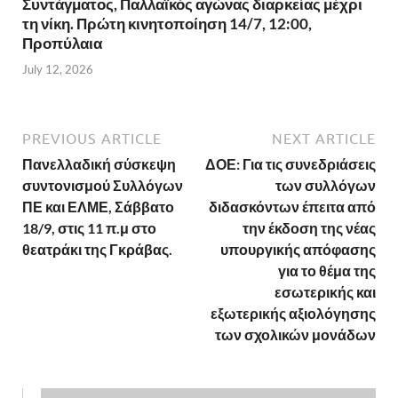
Συντάγματος, Παλλαϊκός αγώνας διαρκείας μέχρι
τη νίκη. Πρώτη κινητοποίηση 14/7, 12:00,
Προπύλαια
July 12, 2026
PREVIOUS ARTICLE
NEXT ARTICLE
Πανελλαδική σύσκεψη
ΔΟΕ: Για τις συνεδριάσεις
συντονισμού Συλλόγων
των συλλόγων
ΠΕ και ΕΛΜΕ, Σάββατο
διδασκόντων έπειτα από
18/9, στις 11 π.μ στο
την έκδοση της νέας
θεατράκι της Γκράβας.
υπουργικής απόφασης
για το θέμα της
εσωτερικής και
εξωτερικής αξιολόγησης
των σχολικών μονάδων