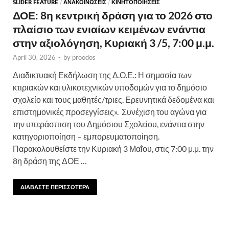
SLIDER FEATURE
/
ΑΝΑΚΟΙΝΩΣΕΙΣ
/
ΚΙΝΗΤΟΠΟΙΗΣΕΙΣ
ΔΟΕ: 8η κεντρική δράση για το 2026 στο
πλαίσιο των ενιαίων κειμένων ενάντια
στην αξιολόγηση, Κυριακή 3 /5, 7:00 μ.μ.
April 30, 2026
-
by
proodos
Διαδικτυακή Εκδήλωση της Δ.Ο.Ε.: Η σημασία των
κτιριακών και υλικοτεχνικών υποδομών για το δημόσιο
σχολείο και τους μαθητές/τριες. Ερευνητικά δεδομένα και
επιστημονικές προσεγγίσεις». Συνέχιση του αγώνα για
την υπεράσπιση του Δημόσιου Σχολείου, ενάντια στην
κατηγοριοποίηση – εμπορευματοποίηση.
Παρακολουθείστε την Κυριακή 3 Μαΐου, στις 7:00 μ.μ. την
8η δράση της ΔΟΕ …
ΔΙΑΒΑΣΤΕ ΠΕΡΙΣΣΟΤΕΡΑ