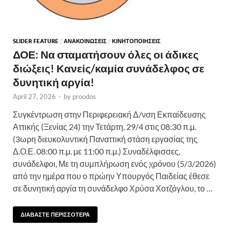
SLIDER FEATURE
/
ΑΝΑΚΟΙΝΩΣΕΙΣ
/
ΚΙΝΗΤΟΠΟΙΗΣΕΙΣ
ΔΟΕ: Να σταματήσουν όλες οι άδικες
διώξεις! Κανείς/καμία συνάδελφος σε
δυνητική αργία!
April 27, 2026
-
by
proodos
Συγκέντρωση στην Περιφερειακή Δ/νση Εκπαίδευσης
Αττικής (Ξενίας 24) την Τετάρτη, 29/4 στις 08:30 π.μ.
(3ωρη διευκολυντική Παναττική στάση εργασίας της
Δ.Ο.Ε. 08:00 π.μ. με 11:00 π.μ.) Συναδέλφισσες,
συνάδελφοι, Με τη συμπλήρωση ενός χρόνου (5/3/2026)
από την ημέρα που ο πρώην Υπουργός Παιδείας έθεσε
σε δυνητική αργία τη συνάδελφο Χρύσα Χοτζόγλου, το …
ΔΙΑΒΑΣΤΕ ΠΕΡΙΣΣΟΤΕΡΑ