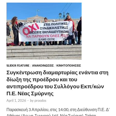
SLIDER FEATURE
/
ΑΝΑΚΟΙΝΩΣΕΙΣ
/
ΚΙΝΗΤΟΠΟΙΗΣΕΙΣ
Συγκέντρωση διαμαρτυρίας ενάντια στη
δίωξη της προέδρου και του
αντιπροέδρου του Συλλόγου Εκπ/κών
Π.Ε. Νέας Σμύρνης
April 1, 2026
-
by
proodos
Παρασκευή 3 Απριλίου, στις 14:00, στη Διεύθυνση Π.Ε. Δ’
Αθήνας (Λεωφ. Συγγρού 165, Νέα Σμύρνη). Στάση