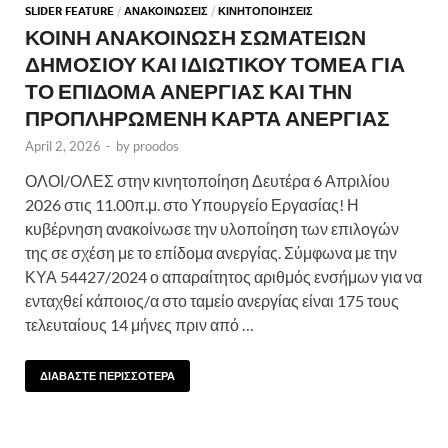
SLIDER FEATURE
/
ΑΝΑΚΟΙΝΩΣΕΙΣ
/
ΚΙΝΗΤΟΠΟΙΗΣΕΙΣ
ΚΟΙΝΗ ΑΝΑΚΟΙΝΩΣΗ ΣΩΜΑΤΕΙΩΝ
ΔΗΜΟΣΙΟΥ ΚΑΙ ΙΔΙΩΤΙΚΟΥ ΤΟΜΕΑ ΓΙΑ
ΤΟ ΕΠΙΔΟΜΑ ΑΝΕΡΓΙΑΣ ΚΑΙ ΤΗΝ
ΠΡΟΠΛΗΡΩΜΕΝΗ ΚΑΡΤΑ ΑΝΕΡΓΙΑΣ
April 2, 2026
-
by
proodos
ΟΛΟΙ/ΟΛΕΣ στην κινητοποίηση Δευτέρα 6 Απριλίου
2026 στις 11.00π.μ. στο Υπουργείο Εργασίας! Η
κυβέρνηση ανακοίνωσε την υλοποίηση των επιλογών
της σε σχέση με το επίδομα ανεργίας. Σύμφωνα με την
ΚΥΑ 54427/2024 ο απαραίτητος αριθμός ενσήμων για να
ενταχθεί κάποιος/α στο ταμείο ανεργίας είναι 175 τους
τελευταίους 14 μήνες πριν από …
ΔΙΑΒΑΣΤΕ ΠΕΡΙΣΣΟΤΕΡΑ