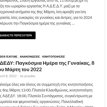
αυθμώνος. Στάση εργασίας από τις 11:00πμ μέχρι τη
ξη του ωραρίου εργασίας Η Α.Δ.Ε.Δ.Υ. μαζί με τα
αχρονικά αιτήματα της 8ης Μάρτη, ίση αμοιβή για ίση
γασία, ίσες ευκαιρίες σε γυναίκες και άντρες, για το 2024
ιέρωσε την Παγκόσμια ημέρα της γυναίκας …
ΔΙΑΒΑΣΤΕ ΠΕΡΙΣΣΟΤΕΡΑ
IDER FEATURE
/
ΑΝΑΚΟΙΝΩΣΕΙΣ
/
ΚΙΝΗΤΟΠΟΙΗΣΕΙΣ
ΔΕΔΥ: Παγκόσμια Ημέρα της Γυναίκας, 8
ου Μάρτη του 2022
rch 8, 2022
-
by
proodos
λούμε όλες και όλους σε συμμετοχή στις κινητοποιήσεις
ς 8ης Μάρτη 13:00, Πλατεία Κλαυθμώνος, κινητοποίηση
ς ΑΔΕΔΥ. 18:00, Πλατεία Συντάγματος, συγκέντρωση με
ματεία και φεμινιστικές οργανώσεις. Πανελλαδική