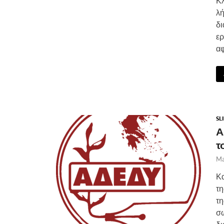
Κλ
λή
δι
ερ
αφ
SL
Α
τ
Ma
Κα
τη
τη
σω