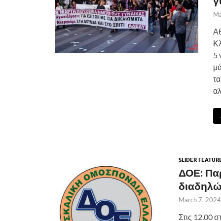
γ
Ma
Αθ
Κλ
5 
μά
τα
αλ
SLIDER FEATUR
ΔΟΕ: Πα
διαδηλώ
March 7, 2024
Στις 12.00 