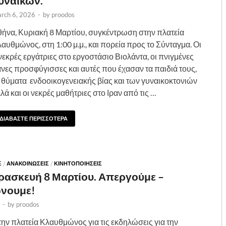
υναικών.
rch 6, 2026
-
by
proodos
ήνα, Κυριακή 8 Μαρτίου, συγκέντρωση στην πλατεία
αυθμώνος, στη 1:00 μ.μ., και πορεία προς το Σύνταγμα. Οι
νεκρές εργάτριες στο εργοστάσιο Βιολάντα, οι πνιγμένες
νες προσφύγισσες και αυτές που έχασαν τα παιδιά τους,
 θύματα ενδοοικογενειακής βίας και των γυναικοκτονιών
λά και οι νεκρές μαθήτριες στο Ιραν από τις …
ΔΙΑΒΑΣΤΕ ΠΕΡΙΣΣΟΤΕΡΑ
E
/
ΑΝΑΚΟΙΝΩΣΕΙΣ
/
ΚΙΝΗΤΟΠΟΙΗΣΕΙΣ
ρασκευή 8 Μαρτίου. Απεργούμε –
νουμε!
-
by
proodos
στην πλατεία Κλαυθμώνος για τις εκδηλώσεις για την