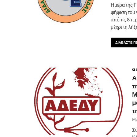
Ημέρα της Γ
ψήφιση του 
από τις 8 π.
μέχρι τη λή
ΔΙΑΒΑΣΤΕ Π
SL
Α
τ
Μ
μ
τ
Ma
Συ