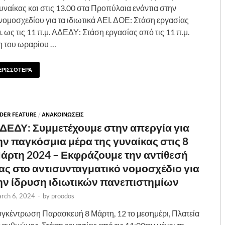
υναίκας και στις 13.00 στα Προπύλαια ενάντια στην
νομοσχεδίου για τα ιδιωτικά ΑΕΙ. ΔΟΕ: Στάση εργασίας
μ. ως τις 11 π.μ. ΑΔΕΔΥ: Στάση εργασίας από τις 11 π.μ.
ξη του ωραρίου …
ΕΡΙΣΣΟΤΕΡΑ
IDER FEATURE
/
ΑΝΑΚΟΙΝΩΣΕΙΣ
ΔΕΔΥ: Συμμετέχουμε στην απεργία για
ην παγκόσμια μέρα της γυναίκας στις 8
άρτη 2024 – Εκφράζουμε την αντίθεσή
ας στο αντισυνταγματικό νομοσχέδιο για
ην ίδρυση ιδιωτικών πανεπιστημίων
rch 6, 2024
-
by
proodos
γκέντρωση Παρασκευή 8 Μάρτη, 12 το μεσημέρι, Πλατεία