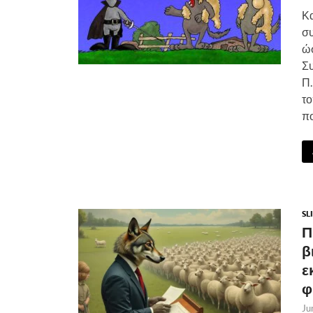
Κα
συ
ώσ
Συ
Π.
το
πο
SL
Π
β
ε
φ
Ju