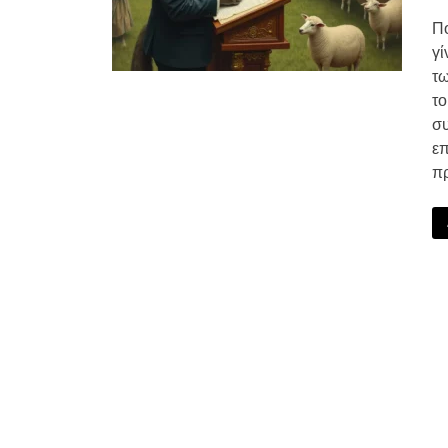
Πο
γί
τω
το
συ
επ
πρ