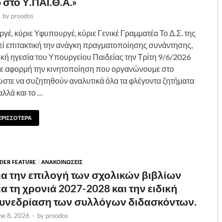
 στο Υ.ΠΑΙ.Θ.Α.»
-
by
proodos
γέ, κύριε Υφυπουργέ, κύριε Γενικέ Γραμματέα Το Δ.Σ. της
εί επιτακτική την ανάγκη πραγματοποίησης συνάντησης,
τική ηγεσία του Υπουργείου Παιδείας την Τρίτη 9/6/2026
 με αφορμή την κινητοποίηση που οργανώνουμε στο
 ώστε να συζητηθούν αναλυτικά όλα τα φλέγοντα ζητήματα
αλλά και το …
ΕΡΙΣΣΟΤΕΡΑ
IDER FEATURE
/
ΑΝΑΚΟΙΝΩΣΕΙΣ
ια την επιλογή των σχολικών βιβλίων
ια τη χρονιά 2027-2028 και την ειδική
υνεδρίαση των συλλόγων διδασκόντων.
ne 8, 2026
-
by
proodos