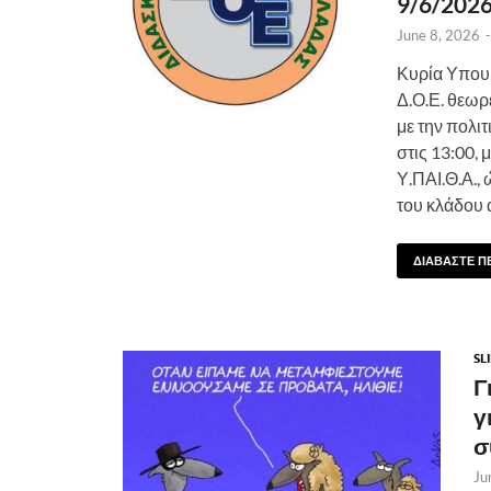
9/6/2026
June 8, 2026
Κυρία Υπουρ
Δ.Ο.Ε. θεωρ
με την πολι
στις 13:00,
Υ.ΠΑΙ.Θ.Α.,
του κλάδου 
ΔΙΑΒΑΣΤΕ Π
SL
Γ
γ
σ
Ju