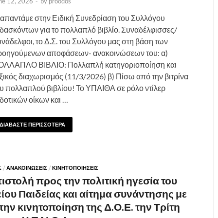
ne 12, 2026
-
by
proodos
 απαντάμε στην Ειδική Συνεδρίαση του Συλλόγου
δασκόντων για το πολλαπλό βιβλίο. Συναδέλφισσες/
νάδελφοι, το Δ.Σ. του Συλλόγου μας στη βάση των
ροηγούμενων αποφάσεων- ανακοινώσεων του: α)
ΟΛΛΑΠΛΟ ΒΙΒΛΙΟ: Πολλαπλή κατηγοριοποίηση και
ξικός διαχωρισμός (11/3/2026) β) Πίσω από την βιτρίνα
υ πολλαπλού βιβλίου! Το ΥΠΑΙΘΑ σε ρόλο ντίλερ
δοτικών οίκων και …
ΔΙΑΒΑΣΤΕ ΠΕΡΙΣΣΟΤΕΡΑ
E
/
ΑΝΑΚΟΙΝΩΣΕΙΣ
/
ΚΙΝΗΤΟΠΟΙΗΣΕΙΣ
στολή προς την πολιτική ηγεσία του
ου Παιδείας και αίτημα συνάντησης με
ην κινητοποίηση της Δ.Ο.Ε. την Τρίτη