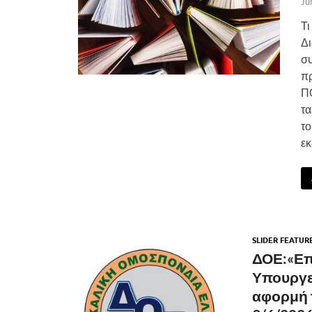
Ju
Τι
Δι
συ
π
Π
τα
το
εκ
SLIDER FEATUR
ΔΟΕ:«Επι
Υπουργεί
αφορμή τ