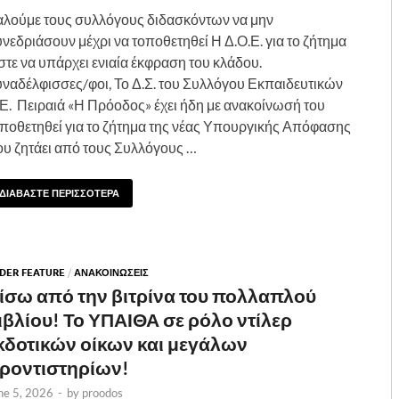
λούμε τους συλλόγους διδασκόντων να μην
νεδριάσουν μέχρι να τοποθετηθεί Η Δ.Ο.Ε. για το ζήτημα
τε να υπάρχει ενιαία έκφραση του κλάδου.
ναδέλφισσες/φοι, Το Δ.Σ. του Συλλόγου Εκπαιδευτικών
Ε. Πειραιά «Η Πρόοδος» έχει ήδη με ανακοίνωσή του
ποθετηθεί για το ζήτημα της νέας Υπουργικής Απόφασης
υ ζητάει από τους Συλλόγους …
ΔΙΑΒΑΣΤΕ ΠΕΡΙΣΣΟΤΕΡΑ
IDER FEATURE
/
ΑΝΑΚΟΙΝΩΣΕΙΣ
ίσω από την βιτρίνα του πολλαπλού
ιβλίου! Το ΥΠΑΙΘΑ σε ρόλο ντίλερ
κδοτικών οίκων και μεγάλων
ροντιστηρίων!
ne 5, 2026
-
by
proodos