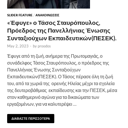
SLIDER FEATURE
/
ΑΝΑΚΟΙΝΩΣΕΙΣ
«Έφυγε» ο Τάσος Σταυρόπουλος,
Πρόεδρος της Πανελλήνιας Ένωσης
Συνταξιούχων Εκπαιδευτικών(ΠΕΣΕΚ).
May 2, 2023
-
by
proodos
Έφυγε από τη ζωή, ανήμερα της Πρωτομαγιάς, ο
συνάδελφος Τάσος Σταυρόπουλος, ο πρόεδρος της
Πανελλήνιας Ένωσης Συνταξιούχων
Εκπαιδευτικών(ΠΕΣΕΚ). Ο Τάσος πέρασε όλη τη ζωή
του, από τα χωριά της ορεινής Ηλείας μέχρι τα σχολεία
της δευτεροβάθμιας εκπαίδευσης και την ΠΕΣΕΚ, μέσα
στον καθημερινό αγώνα για τα δικαιώματα των
εργαζομένων, για να καλυτερέψει …
ΔΙΑΒΑΣΤΕ ΠΕΡΙΣΣΟΤΕΡΑ