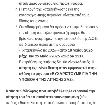
υποβάλλουν φέτος για πρώτη φορά
.
Η επιλογή της κατασκήνωσης και της
κατασκηνωτικής περιόδου γίνεται από τους
ίδιους τους γονείς.
Οι ενδιαφερόμενοι θα πρέπει να συμπληρώσουν
την αίτησή τους ηλεκτρονικά (η φόρμα θα
βρίσκεται αναρτημένη στην ιστοσελίδα της Δ.Ο.Ε.
σε ιδιαίτερο πεδίο με την ονομασία
«Κατασκηνώσεις 2026»)
από 18 Μαΐου 2026
μέχρι και 29 Μαΐου 2026 και ώρα 13:00
.
Εκπρόθεσμες αιτήσεις δεν θα γίνουν δεκτές
.
Η
αίτηση έχει γίνει δεκτή όταν εμφανιστεί στην
οθόνη το μήνυμα «ΕΥΧΑΡΙΣΤΟΥΜΕ ΓΙΑ ΤΗΝ
ΥΠΟΒΟΛΗ ΤΗΣ ΑΙΤΗΣΗΣ ΣΑΣ».
Κάθε συνάδελφος που υποβάλλει ηλεκτρονικά την
αίτησή του θα επισυνάπτει σκαναρισμένη
(εάν
υπάρχει δυσκολία στη μεταφόρτωση προτιμήστε αρχείο