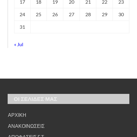
17
18
19
20
21
22
23
24
25
26
27
28
29
30
31
« Jul
ΟΙ ΣΕΛΙΔΕΣ ΜΑΣ
ΑΡΧΙΚΗ
ΑΝΑΚΟΙΝΩΣΕΙΣ
ΑΠΟΦΑΣΕΙΣ Γ.Σ.