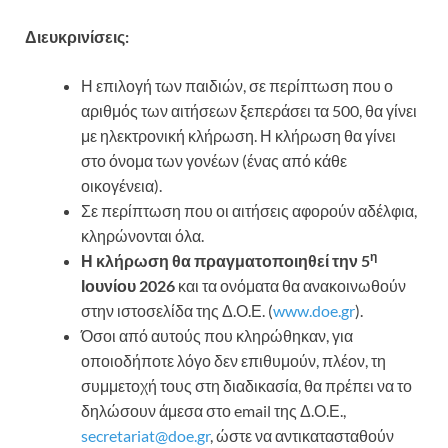
Διευκρινίσεις:
Η επιλογή των παιδιών, σε περίπτωση που ο
αριθμός των αιτήσεων ξεπεράσει τα 500, θα γίνει
με ηλεκτρονική κλήρωση. Η κλήρωση θα γίνει
στο όνομα των γονέων (ένας από κάθε
οικογένεια).
Σε περίπτωση που οι αιτήσεις αφορούν αδέλφια,
κληρώνονται όλα.
η
Η κλήρωση θα πραγματοποιηθεί την 5
Ιουνίου 2026
και τα ονόματα θα ανακοινωθούν
στην ιστοσελίδα της Δ.Ο.Ε. (
www.doe.gr
).
Όσοι από αυτούς που κληρώθηκαν, για
οποιοδήποτε λόγο δεν επιθυμούν, πλέον, τη
συμμετοχή τους στη διαδικασία, θα πρέπει να το
δηλώσουν άμεσα στο email της Δ.Ο.Ε.,
secretariat@doe.gr
, ώστε να αντικατασταθούν