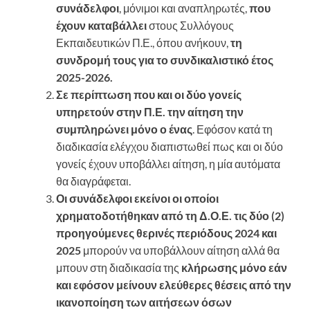
συνάδελφοι
, μόνιμοι και αναπληρωτές,
που
έχουν καταβάλλει
στους Συλλόγους
Εκπαιδευτικών Π.Ε., όπου ανήκουν,
τη
συνδρομή τους για το συνδικαλιστικό έτος
2025-2026.
Σε περίπτωση που και οι δύο γονείς
υπηρετούν στην Π.Ε. την αίτηση την
συμπληρώνει μόνο ο ένας
. Εφόσον κατά τη
διαδικασία ελέγχου διαπιστωθεί πως και οι δύο
γονείς έχουν υποβάλλει αίτηση, η μία αυτόματα
θα διαγράφεται.
Οι συνάδελφοι εκείνοι οι οποίοι
χρηματοδοτήθηκαν από τη Δ.Ο.Ε. τις δύο (2)
προηγούμενες θερινές περιόδους 2024 και
2025
μπορούν να υποβάλλουν αίτηση αλλά θα
μπουν στη διαδικασία της
κλήρωσης μόνο εάν
και εφόσον μείνουν ελεύθερες θέσεις από την
ικανοποίηση των αιτήσεων όσων