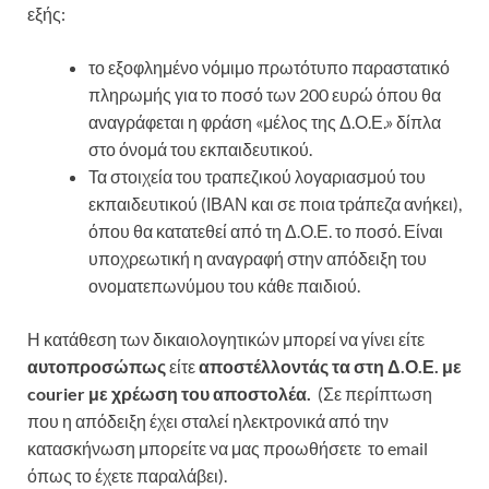
εξής:
το εξοφλημένο νόμιμο πρωτότυπο παραστατικό
πληρωμής για το ποσό των 200 ευρώ όπου θα
αναγράφεται η φράση «μέλος της Δ.Ο.Ε.» δίπλα
στο όνομά του εκπαιδευτικού.
Τα στοιχεία του τραπεζικού λογαριασμού του
εκπαιδευτικού (ΙΒΑΝ και σε ποια τράπεζα ανήκει),
όπου θα κατατεθεί από τη Δ.Ο.Ε. το ποσό. Είναι
υποχρεωτική η αναγραφή στην απόδειξη του
ονοματεπωνύμου του κάθε παιδιού.
Η κατάθεση των δικαιολογητικών μπορεί να γίνει είτε
αυτοπροσώπως
είτε
αποστέλλοντάς τα στη Δ.Ο.Ε. με
courier με χρέωση του αποστολέα.
(Σε περίπτωση
που η απόδειξη έχει σταλεί ηλεκτρονικά από την
κατασκήνωση μπορείτε να μας προωθήσετε το email
όπως το έχετε παραλάβει).