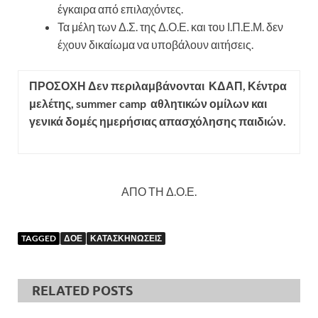
έγκαιρα από επιλαχόντες.
Τα μέλη των Δ.Σ. της Δ.Ο.Ε. και του Ι.Π.Ε.Μ. δεν
έχουν δικαίωμα να υποβάλουν αιτήσεις.
ΠΡΟΣΟΧΗ
Δεν περιλαμβάνονται ΚΔΑΠ, Κέντρα
μελέτης,
summer
camp
αθλητικών ομίλων και
γενικά δομές ημερήσιας απασχόλησης παιδιών.
ΑΠΟ ΤΗ Δ.Ο.Ε.
TAGGED
ΔΟΕ
ΚΑΤΑΣΚΗΝΩΣΕΙΣ
RELATED POSTS